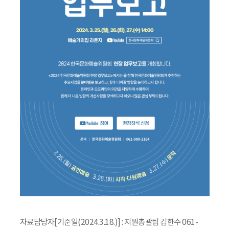
자료담당자[기준일(2024.3.18.)] : 지원총괄팀 김한수 061-