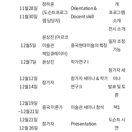
정하윤
개
11월28일
Orientation &
(도슨트프로그
프로그램
11월30일
Docent skill
램 담당자)
소개
전시 소개
윤상진 (아르코
일자 조정
12월5일
미술관
중국현대미술의 특징
가능
책임큐레이터)
12월7일
윤상진
작가연구 I
참가자 세
12월12일
참가자 세미나 & 작가
미나
참가자
12월14일
연구 II
발표 및 토
론
12월19일
중국 이론가
미술관 세미나 참석
택1
~12월21일
12월21일
도슨트 시
참가자
Presentation
12월 26일
연