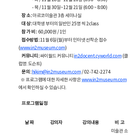
- 목 / 11월 30일~12월 21일 (6:00 ~ 8:00)
장 소 :
아르코미술관 3층 세미나실
대 상 :
대학생 부터의 일반인 25명 씩 2class
참 가 비 :
60,000원 / 1인
접수방법 :
11월 6일(월)부터 인터넷 선착순 접수
(
www.in2museum.com
)
커뮤니티 :
싸이월드 커뮤니티
in2docent.cyworld.com
(클
럽명: 도슨트)
문의 :
hikim@in2museum.com
/ 02-742-2274
※ 프로그램에 대한 자세한 사항은
www.in2museum.com
에서 확인하실 수 있습니다.
프로그램일정
날 짜
강의자
강의내용
비 고
미술관 소