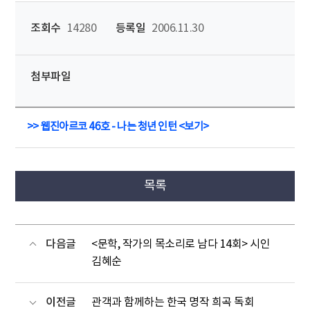
조회수
14280
등록일
2006.11.30
첨부파일
>>
웹진아르코 46호 - 나는 청년 인턴 <보기>
목록
다음글
<문학, 작가의 목소리로 남다 14회> 시인
김혜순
이전글
관객과 함께하는 한국 명작 희곡 독회