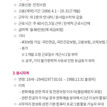
ㅇ
고용신분 : 인턴사원
ㅇ
고용(계약)기간 : 2006. 4. 1 ~ 10. 31(7개월)
ㅇ
근무지 : 위 1항의 ‘안내처 / 원서접수처’와 같음
ㅇ
근로시간 : 주 40시간, 5일 근무 / 탄력적 근로시간제
ㅇ
급여액 : 월 66만원(제 세금포함)
ㅇ
기타
ㅇ
- 4대보험 가입 : 국민연금, 국민건강보험, 고용보험, 산재보험
- 휴가
※ 1개월 소정 근로일수 개근시 1일 부여
※ 공무, 기타 불가항력적 사유로 인한 유급휴가 부여
3. 응시자격
ㅇ
연령 : 18세∼29세(1977.01.01 ∼ 1988.12.31 출생자)
ㅇ
이력
- 문화예술 관련 학과 및 전문과정 이수자(졸업예정자 포함)
- 관련 전공자가 아닐 경우 문화예술 분야에서 1년 이상의 활동
ㅇ
사무처리 정보화 관련 기본 컴퓨터 프로그램 활용 가능자 우대