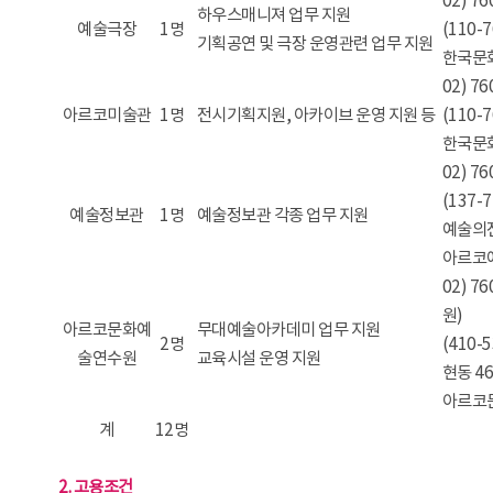
02) 
하우스매니져 업무 지원
예술극장
1명
(110-
기획공연 및 극장 운영관련 업무 지원
한국문
02) 7
아르코미술관
1명
전시기획지원, 아카이브 운영 지원 등
(110-
한국문
02) 
(137-
예술정보관
1명
예술정보관 각종 업무 지원
예술의
아르코
02) 
원)
아르코문화예
무대예술아카데미 업무 지원
2명
(410
술연수원
교육시설 운영 지원
현동 46
아르코
계
12명
2. 고용조건