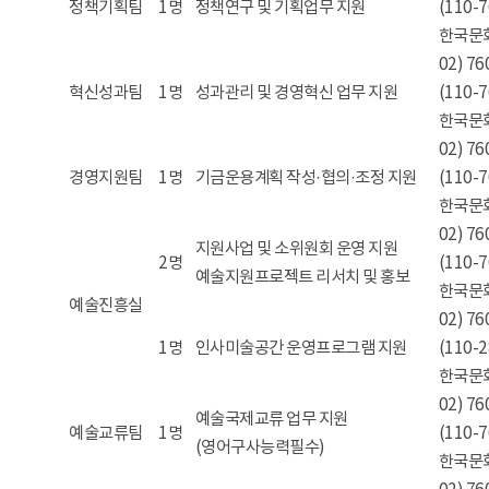
정책기획팀
1명
정책연구 및 기획업무 지원
(110-
한국문
02) 7
혁신성과팀
1명
성과관리 및 경영혁신 업무 지원
(110-
한국문
02) 7
경영지원팀
1명
기금운용계획 작성·협의·조정 지원
(110-
한국문
02) 7
지원사업 및 소위원회 운영 지원
2명
(110-
예술지원프로젝트 리서치 및 홍보
한국문
예술진흥실
02) 7
1명
인사미술공간 운영프로그램 지원
(110-
한국문
02) 7
예술국제교류 업무 지원
예술교류팀
1명
(110-
(영어구사능력필수)
한국문