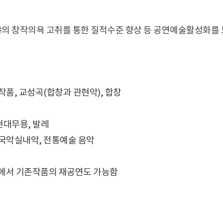
의 창작의욕 고취를 통한 질적수준 향상 등 공연예술활성화를 
 작품, 교성곡(합창과 관현악), 합창
 현대무용, 발레
, 국악실내악, 전통예술 음악
품
에서 기존작품의 재공연도 가능함