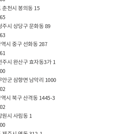
 춘천시 봉의동 15
65
청주시 상당구 문화동 89
63
역시 중구 선화동 287
61
전주시 완산구 효자동3가 1
00
무안군 삼향면 남악리 1000
02
역시 북구 산격동 1445-3
02
창원시 사림동 1
00