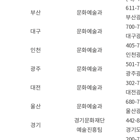
611-7
부산
문화예술과
부산광
700-7
대구
문화예술과
대구광
405-7
인천
문화예술과
인천광
501-7
광주
문화예술과
광주광
302-7
대전
문화예술과
대전광
680-7
울산
문화예술과
울산광
경기문화재단
442-8
경기
예술진흥팀
경기도
200-7