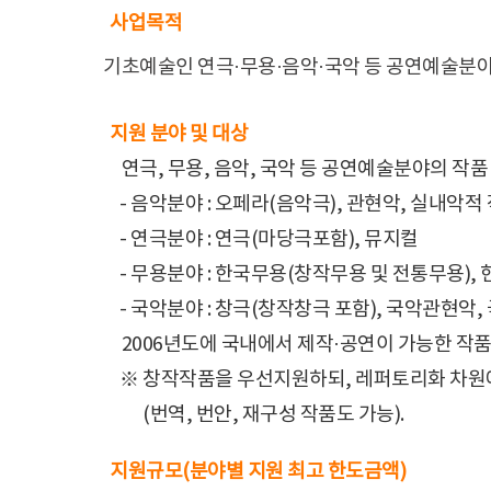
사업목적
기초예술인 연극·무용·음악·국악 등 공연예술분야
지원 분야 및 대상
연극, 무용, 음악, 국악 등 공연예술분야의 작품
- 음악분야 : 오페라(음악극), 관현악, 실내악적
- 연극분야 : 연극(마당극포함), 뮤지컬
- 무용분야 : 한국무용(창작무용 및 전통무용),
- 국악분야 : 창극(창작창극 포함), 국악관현악
2006년도에 국내에서 제작·공연이 가능한 작
※ 창작작품을 우선지원하되, 레퍼토리화 차원
※
(번역, 번안, 재구성 작품도 가능).
지원규모(분야별 지원 최고 한도금액)