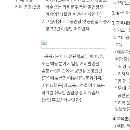
· 무 대 : 2명
1.
교육기관에서 무대기술 분야 과정을
ㅇ2차 전문과
· 기획·운영 : 2명
1.
이수 또는 학위를 취득한 졸업생 중
2. 장소 :
아
1.
미취업자 (졸업 후 2년 이내인 자)
2. 고졸이상으로 공연장 및 공연업계 종사
3. 교육내
1.
경력 2년 이상인 미취업자
ㅇ기초과정
ㅇ부터 공
....
교육
ㅇ예술극장
· 공공기관이나 정규학교(대학이상),
....
현장 중
또는 해당 분야에 일정 커리큘럼을
....
* 조 명 
갖춘 사설기관에서 공연장 운영관련
....*
기자재
(공연예술행정/예술경영/문화기획/
....
* 음 향
이벤트학 등)의 교육과정을 이수 또는
....
* 무 대
학위를 취득한 졸업생 중 미취업자
....*
공연진
(졸업 후 2년 이내인 자)
....
* 기획·
....
장운영(하
4. 교육
....
(4대보험