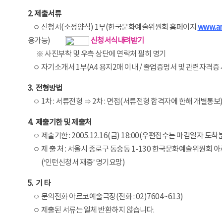
2. 제출서류
ㅇ 신청서(소정양식) 1부(한국문화예술위원회 홈페이지
www.ar
용가능)
ㅇ
신청서식내려받기
※ 사진부착 및 우측 상단에 연락처 필히 명기
ㅇ 자기소개서 1부(A4 용지2매 이내 / 졸업증명서 및 관련자격증
3. 전형방법
ㅇ 1차 : 서류전형 ⇒ 2차 : 면접(서류전형 합격자에 한해 개별통보
4. 제출기한 및 제출처
ㅇ 제출기한 : 2005.12.16(금) 18:00(우편접수는 마감일자 도
ㅇ 제 출 처 : 서울시 종로구 동숭동 1-130 한국문화예술위원회 
ㅇ
(‘인턴신청서 재중’ 명기요망)
5. 기 타
ㅇ 문의전화 아르코예술극장(전화 : 02)7604~613)
ㅇ 제출된 서류는 일체 반환하지 않습니다.