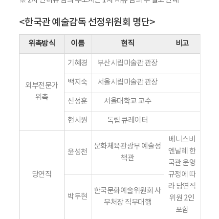
※ 2차 인터뷰 심의 후보자는 1차 서류 심의 후 별도 안내
<한국관 예술감독 선정위원회 명단>
위촉방식
이름
현직
비고
기혜경
부산시립미술관 관장
백지숙
서울시립미술관 관장
외부전문가
위촉
신정훈
서울대학교 교수
현시원
독립 큐레이터
베니스비
문화체육관광부 예술정
엔날레 한
윤성천
책관
국관 운영
당연직
규정에 따
라 당연직
한국문화예술위원회 사
박두현
위원 2인
무처장 직무대행
포함