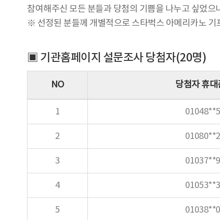
참여해주신 모든 분들과 당첨의 기쁨을 나누고 싶었으나
※ 선정된 분들께 개별적으로 스타벅스 아메리카노 기프티
▣ 기관홈페이지 설문조사 당첨자(20명)
NO
당첨자 휴대
1
01048**5
2
01080**2
3
01037**9
4
01053**3
5
01038**0