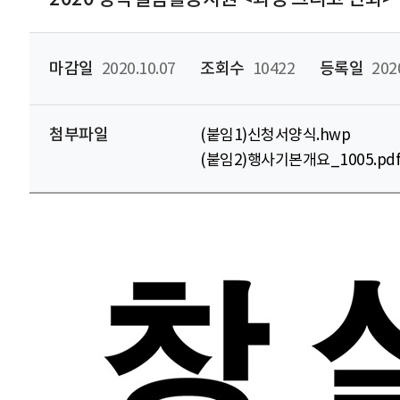
마감일
2020.10.07
조회수
10422
등록일
202
첨부파일
(붙임1)신청서양식.hwp
(붙임2)행사기본개요_1005.pd