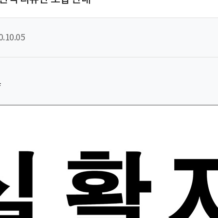
0.10.05
f