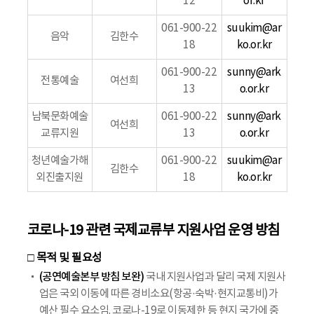
12
or.kr
061-900-22
suukim@ar
음악
김한수
18
ko.or.kr
061-900-22
sunny@ark
전통예술
여선희
13
o.or.kr
남북문화예술
061-900-22
sunny@ark
여선희
교류지원
13
o.or.kr
청년예술가해
061-900-22
suukim@ar
김한수
외진출지원
18
ko.or.kr
코로나-19 관련 국제교류부 지원사업 운영 방침
□ 목적 및 필요성
(공연예술본부 방침 보완)
국내 지원사업과 달리 국제 지원사
업은 국외 이동에 따른 경비소요(항공·숙박·현지교통비)가
예산 필수 요소임. 코로나-19로 이동제한 등 현지 국가에 중