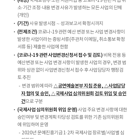
(대상)
국제교류부 소관 지원사업 중 코로나-19 관련 사업 취
소·기간 조정·내용 변경 사유가 발생하는 모든 사업의 단체
(개인)
(기간)
사유 발생시점 ∼ 성과보고서 확정시까지
(전제조건)
코로나-19 관련 예산 변경 또는 사업 변경사항이
발생한 사업이라는 증빙서류(주관처 이메일, 취소통보 확정
서류 등) 제출한 사업에 한함
(코로나-19 관련 사업변경신청서 접수 및 검토)
비목 전용 등
예산변경 또는 사업 변경 사항이 발생한 사업의 경우, 변경 범
위와 상관 없이 사업변경신청서 접수 후 사업담당자 행정검
토 추진
△공연예술본부 지침 준용, △사업담당
변경 범위에 따라
자 협의
및 승인, △국제사업 심의위원회
검토 위임 및 승인
건
으로 구분
(국제사업 심의위원회 위임 운영)
사업 주요 변경 사항에 대한
승인여부 및 변경계획 타당성 검토를 위한 기존 심의위원회
에 위임하여 운영
2020년 문예진흥기금 1·2차 국제사업 장르별/사업별 심