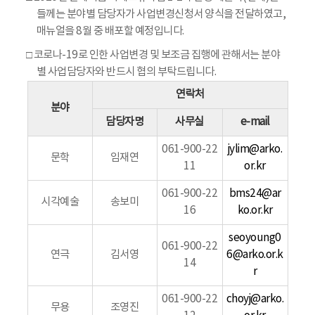
들께는 분야별 담당자가 사업변경신청서 양식을 전달하였고,
매뉴얼을 8월 중 배포할 예정입니다.
□
코로나-19로 인한 사업변경 및 보조금 집행에 관해서는 분야
별 사업담당자와 반드시 협의 부탁드립니다.
연락처
분야
담당자명
사무실
e-mail
061-900-22
jylim@arko.
문학
임재연
11
or.kr
061-900-22
bms24@ar
시각예술
송보미
16
ko.or.kr
seoyoung0
061-900-22
연극
김서영
6@arko.or.k
14
r
061-900-22
choyj@arko.
무용
조영진