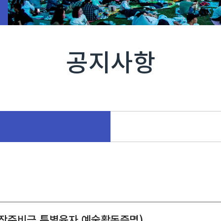
공지사항
창작준비금,특별융자,예술활동증명)