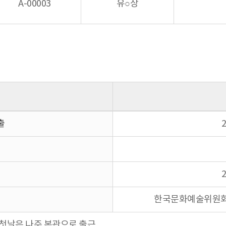
A-00003
유○상
출
2
2
한국문화예술위원회 
 첫날은 나주 본관으로 출근