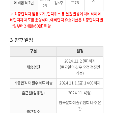
A-000
지
예비합격 2번
김○주
**76
29
※ 최종합격자 임용포기, 합격취소 등 결원 발생에 대비하여 예
비합격자 제도를 운영하며, 예비합격 유효기한은 최종합격자 발
표일부터 2개월(60일)로 함
3. 향후 일정
구분
일정
2024. 11. 2.(토)까지
채용검진
(토요일의 경우 오전 검진만
가능)
최종합격자 필수서류 제출
2024. 11. 1.(금) 14:00까지
출근일(임용일)
2024. 11. 4(월)
한국문화예술위원회 나주 본
관
출근장소