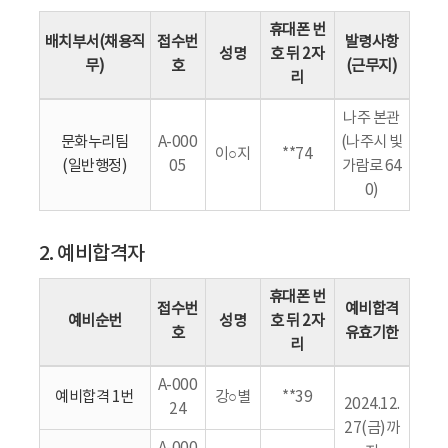
휴대폰 번
배치부서(채용직
접수번
발령사항
성명
호 뒤 2자
무)
호
(근무지)
리
나주 본관
문화누리팀
A-000
(나주시 빛
이○지
**74
(일반행정)
05
가람로 64
0)
2. 예비합격자
휴대폰 번
접수번
예비합격
예비순번
성명
호 뒤 2자
호
유효기한
리
A-000
예비합격 1번
강○별
**39
2024.12.
24
27(금)까