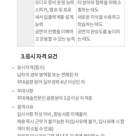
오디오 장비 운영 능력
타 분야와 협력을 위해 소
스피커, 앰프 및 프로
통하는 태도
세서 입출력계통 설계
새로운 지식을 수용하고
능력
학습하는 태도
공연의 진행을 이해하
공연의 완성도를 높이려
고 운용할 수 있는 능력
는 태도
3.응시 자격 요건
응시자격(필수)
남자의 경우 병역필 또는 면제된 자
무대음향 분야 실무경력 4년 이상인 자
우대사항
무대예술전문인 음향분야 3급 이상 자격증
결격사유
입사서류 작성 미비, 증빙서류 미제출자
채용 즉시 근무가 불가능한 자(입사유예 불가, 입사유예 시 합
격이 취소될 수 있음)