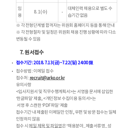
임
대체인력 채용으로 별도 수
8. 1(수)
-
용
습기간 없음
※ 각 전형단계별 합격자는 위원회 홈페이지 등을 통해 안내
※ 각 전형절차 및 일정은 위원회 채용 진행 상황에 따라 다소
변동될 수 있음
7. 원서접수
접수기간 : 2018. 7.13(금)~7.22(일) 24:00 限
접수방법 : 이메일 접수
접수처 :
recruit@arko.or.kr
유의사항
<입사지원서 및 직무수행계획서>는 서명을 문서에 삽입한
‘한글파일’ 제출, <개인정보 수집이용 동의서>는
서명 후 스캔한 ‘PDF파일’ 제출
접수기간 내 제출된 이메일만 인정, 우편 및 방문 접수는 일체
인정하지 않음
접수 시
메일 제목 및 파일명
은 “채용분야_제출서류명_성