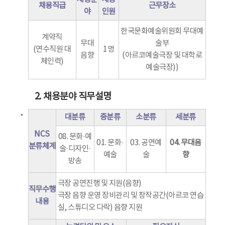
채용직급
근무장소
야
인원
한국문화예술위원회 무대예
계약직
무대
술부
(연수직원 대
1명
음향
(아르코예술극장 및 대학로
체인력)
예술극장))
2. 채용분야 직무설명
대분류
중분류
소분류
세분류
NCS
08. 문화·예
01. 문화·
03. 공연예
04. 무대음
분류체계
술·디자인·
예술
술
향
방송
극장 공연진행 및 지원(음향)
직무수행
극장 음향 운영 장비관리 및 창작공간(아르코 연습
내용
실, 스튜디오 다락) 음향 지원