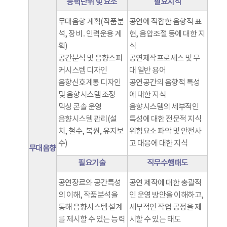
능력단위 및 요소
필요지식
무대음향 계획(작품분
공연에 적합한 음향적 표
석, 장비․인력운용 계
현, 음압조절 등에 대한 지
획)
식
공간분석 및 음향스피
공연제작프로세스 및 무
커시스템 디자인
대 일반 용어
음향신호계통 디자인
공연공간의 음향적 특성
및 음향시스템 조정
에 대한 지식
믹싱 콘솔 운영
음향시스템의 세부적인
음향시스템 관리(설
특성에 대한 전문적 지식
치, 철수, 복원, 유지보
위험요소 파악 및 안전사
수)
고 대응에 대한 지식
무대음향
필요기술
직무수행태도
공연장르와 공간특성
공연 제작에 대한 총괄적
의 이해, 작품분석을
인 운영 방안을 이해하고,
통해 음향시스템 설계
세부적인 작업 공정을 제
를 제시할 수 있는 능력
시할 수 있는 태도