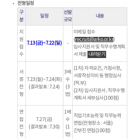
전형일정
구
선발
일정
내용
분
규모
지
이메일 접수
원
(
recruit@arko.or.kr
)
7.13(금)~7.22(일)
-
접
입사지원서 및 직무수행계획
수
서 제출
내려받기
(1차) 자격요건, 가점사항,
서
3배
서류작성미비 등 행정심사
류
7.23(월)~7.24(화)
수
(적.부)
전
(결과발표 : 7.24)
(3
(2차) 입사지원서․직무수행
형
명)
계획서 세부심사(100점)
면
1배
직업기초능력 및 직무능력
접
7.27(금)
수
면접(전형장소 : 서울)
전
(결과발표 : 7.30)
(1
간부진 면접(100점)
형
명)