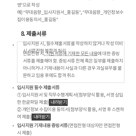
명”으로 작성
예) “무대음향_입사지원서_홍길동”, “무대음향_개인정보수
집이용동의서_홍길동”
8. 제출서류
입사지원 시, 필수제출서류를 작성하지 않거나 작성 미비
시 서류전형 불합격 처리
면접전형 시,
지원서류에 기재한 모든 내용
에 대한 증빙
서류를 제출해야 함. 증빙서류 전체 혹은 일부를 제출하지
아니하거나 기재내용이 사실과 다른 경우 과실유무를 불
문하고 임용 후에도 합격 취소
입사지원 필수 제출서류
① 입사지원서 및 직무수행계획서(첨부양식 활용, 서명 삽입
한 한글파일 제출)
내려받기
② 개인정보 수집이용 동의서(첨부양식 활용, 서명 후 스캔하
여 제출)
내려받기
입사지원 기재내용 증빙서류
(면접전형 대상자만 면접전형
시 제출)