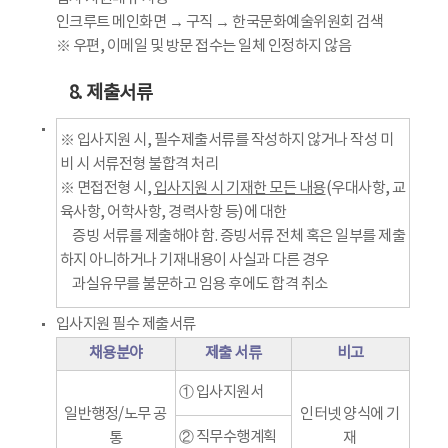
인크루트 메인화면 → 구직 → 한국문화예술위원회 검색
※ 우편, 이메일 및 방문 접수는 일체 인정하지 않음
8. 제출서류
※ 입사지원 시, 필수제출서류를 작성하지 않거나 작성 미
비 시 서류전형 불합격 처리
※ 면접전형 시,
입사지원 시 기재한 모든 내용
(우대사항, 교
육사항, 어학사항, 경력사항 등)에 대한
증빙 서류를 제출해야 함. 증빙서류 전체 혹은 일부를 제출
하지 아니하거나 기재내용이 사실과 다른 경우
과실유무를 불문하고 임용 후에도 합격 취소
입사지원 필수 제출서류
채용분야
제출 서류
비고
① 입사지원서
일반행정/노무 공
인터넷 양식에 기
② 직무수행계획
통
재