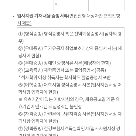
서
입사지원 기재내용 증빙서류
(면접전형 대상자만 면접전형
시 제출)
① (병적증빙) 병적증명서 혹은 전역예정증명서(남자의 경
우)
② (우대증빙) 국가유공자 취업보호대상자 증명서 사본(해
당자에 한함)
③ (우대증빙) 장애인 증명서류 사본(해당자에 한함)
④ (교육증빙) 재학증명서 또는 졸업증명서(공통)
* 석사학위 이상 취득자는 학사학위 졸업증명서 포함
⑤ (어학증빙) 어학시험 성적증명서 사본(입사지원서상 어
학사항 입력자에 한함)
※ 유효기간이 있는 어학시험의 경우, 채용공고일 기준 유
효기간이 만료된 시험성적은 불인정
⑥ (자격증빙) 관련분야 보유자격증 사본(입사지원서상 자
격사항 입력자에 한함)
⑦ (경력증빙) 건강보험자격득실확인서(입사지원서상 경