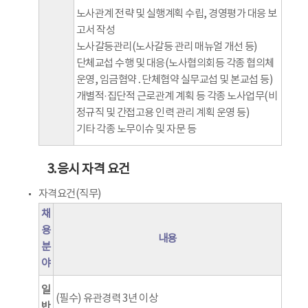
노사관계 전략 및 실행계획 수립, 경영평가 대응 보
고서 작성
노사갈등관리(노사갈등 관리 매뉴얼 개선 등)
단체교섭 수행 및 대응(노사협의회등 각종 협의체
운영, 임금협약․단체협약 실무교섭 및 본교섭 등)
개별적·집단적 근로관계 계획 등 각종 노사업무(비
정규직 및 간접고용 인력 관리 계획 운영 등)
기타 각종 노무이슈 및 자문 등
3.응시 자격 요건
자격요건(직무)
채
용
내용
분
야
일
(필수) 유관경력 3년 이상
반