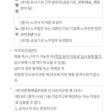
(우대) 유사기관 근무경력자(공공기관, 문화예술, 행정
행
분야 등)
정
(필수) 노무사 자격증 보유자
노
(필수) 노무법인 또는 200인 이상 기업체 노무관련 업무
무
경력
5년
이상
(우대) 공공기관 노무업무 유경험자
자격요건(일반)
채용 즉시 근무가 가능한 자(
학업 등의 이유로 입사유예 불가
,
입사유예 시 합격이 취소될 수 있음)
남자의 경우 병역필 또는 면제된 자
위원회 인사관리규정 제14조에 의한 채용 결격사유가 없는
자
<한국문화예술위원회 인사관리규정 제 14조>
제14조 (결격 사유) 다음 각호의 1에 해당하는 자는 직원으
로 임용할 수 없다.
1. 금치산자 또는 한정치산자