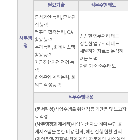
필요기술
직무수행태도
문서기안 능력, 문서편
집 능력
컴퓨터 활용능력, OA
꼼꼼한 업무처리 태도
사무행
활용 능력
성실한 업무처리 태도
정
수리능력, 회계시스템
세밀하게 자료를 분석하
활용능력
려는 노력
자금집행과정 점검 능
관련 기준 준수 태도
력
회의운영 계획능력, 회
의록 작성능력
직무수행내용
(문서작성)
사업수행을 위한 각종 기안문 및 보고자
료 작성
(사무행정회계처리)
사업예산 지출 계획 수립, 회
계시스템을 통한 비용 결의, 예산 집행 현황 관리
(회의운영·지원)
위원회 회의, 자문회의, 사업설명