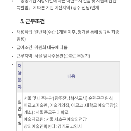
「공공기관 지방이전에 따른 혁신도시 건설 및 지원에 관한
특별법」에 따른 기관 이전지역 (광주·전남)인재
5. 근무조건
채용직급 : 일반직(수습 1개월 이후, 평가를 통해 정규직 최종
임용)
급여조건 : 위원회 내규에 따름
근무지역 : 서울 및 나주본관(순환근무원칙)
채
용
내용
분
야
서울 및 나주본관(광주전남혁신도시) 순환근무 원칙
일
아르코미술관, 예술가의집, 아르코․대학로 예술극장(2
반
개소) : 서울 종로구 대학로
행
예술자료원 : 서울 서초구 예술의전당
정
창의예술인력센터 : 경기도 고양시