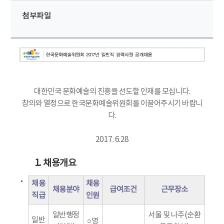
첨부파일
대한민국 문화예술의 진흥을 선도할 인재를 모십니다.
창의와 열정으로 한국문화예술위원회를 이끌어주시기 바랍니
다.
2017. 6.28
1. 채용개요
채용
채용
채용분야
급여조건
근무장소
직급
인원
일반행정
서울 및 나주(순환
일반
○명