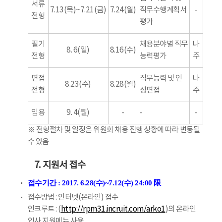
서류
7.13(목)~7.21(금)
7.24(월)
직무수행계획서
-
전형
평가
필기
채용분야별 직무
나
8. 6(일)
8.16(수)
전형
능력평가
주
면접
직무능력 및 인
나
8.23(수)
8.28(월)
전형
성면접
주
임용
9. 4(월)
-
-
-
※ 전형절차 및 일정은 위원회 채용 진행 상황에 따라 변동될
수 있음
7. 지원서 접수
접수기간 : 2017. 6.28(수)~7.12(수) 24:00 限
접수방법 : 인터넷(온라인) 접수
인크루트 : (
http://rpm31.incruit.com/arko1
)의 온라인
입사 지원메뉴 사용