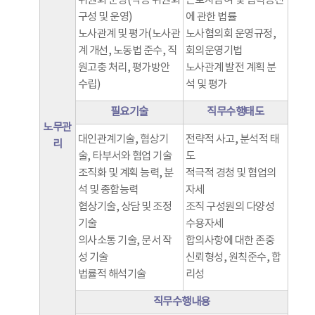
위원회 운영(각종 위원회
근로자참여 및 협력증진
구성 및 운영)
에 관한 법률
노사관계 및 평가(노사관
노사협의회 운영규정,
계 개선, 노동법 준수, 직
회의운영기법
원고충 처리, 평가방안
노사관계 발전 계획 분
수립)
석 및 평가
필요기술
직무수행태도
노무관
대인관계기술, 협상기
전략적 사고, 분석적 태
리
술, 타부서와 협업 기술
도
조직화 및 계획 능력, 분
적극적 경청 및 협업의
석 및 종합능력
자세
협상기술, 상담 및 조정
조직 구성원의 다양성
기술
수용자세
의사소통 기술, 문서 작
합의사항에 대한 존중
성 기술
신뢰형성, 원칙준수, 합
법률적 해석기술
리성
직무수행내용