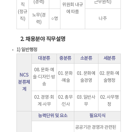
(경력)
근무원칙)
직
위원회 내규
(정규
에 따름
노무(경
○명
나주
직)
력)
2. 채용분야 직무설명
1) 일반행정
대분류
중분류
소분류
세분류
08. 문화·예
01. 문화
01. 문화예
02. 문화·예
NCS
술·디자인·방
·예술
술경영
술행정
분류체
송
계
02. 경영·회
02. 총무
03. 일반사
02. 사무행
계·사무
·인사
무
정
능력단위 및 요소
필요지식
공공기관 경영과 관련된