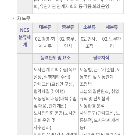
회, 유관기관 관계자 회의 등 각종 회의 운영
2) 노무
대분류
중분류
소분류
세분류
NCS
분류체
02. 경영·회
02. 총무․
02. 인사․
02. 노무관
계
계·사무
인사
조직
리
능력단위 및 요소
필요지식
노사관계 계획수립(목표
노동법, 근로기준법, 노
설정, 실행계획 수립)
동조합 및 노동관계
단체교섭(교섭안 구성,
조정법
협약체결 및 이행)
교섭의 일반원칙, 취업
노동쟁의 대응(대책수립
규칙 및 단체협약
및 대응, 관계개선)
노동환경 분석
노사협의회 운영(노사협
사례연구(단체교섭, 노
의회 운영 및
동분쟁, 노사관계 개선
사후관리)
등)