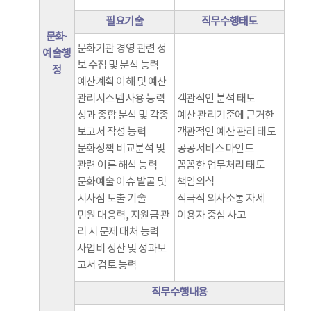
필요기술
직무수행태도
문화·
문화기관 경영 관련 정
예술행
보 수집 및 분석 능력
정
예산계획 이해 및 예산
관리시스템 사용 능력
객관적인 분석 태도
성과 종합 분석 및 각종
예산 관리기준에 근거한
보고서 작성 능력
객관적인 예산 관리 태도
문화정책 비교분석 및
공공서비스 마인드
관련 이론 해석 능력
꼼꼼한 업무처리 태도
문화예술 이슈 발굴 및
책임의식
시사점 도출 기술
적극적 의사소통 자세
민원 대응력, 지원금 관
이용자 중심 사고
리 시 문제 대처 능력
사업비 정산 및 성과보
고서 검토 능력
직무수행내용