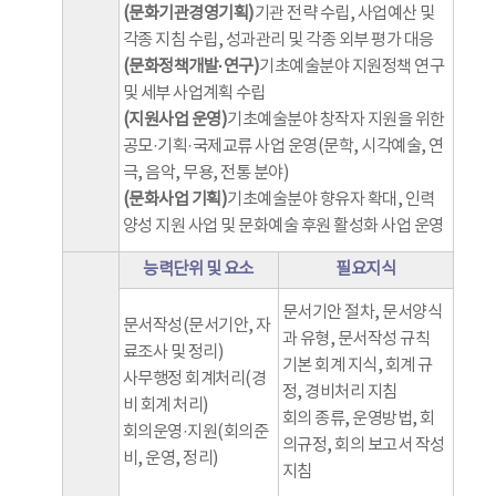
(문화기관경영기획)
기관 전략 수립, 사업예산 및
각종 지침 수립, 성과관리 및 각종 외부 평가 대응
(문화정책개발·연구)
기초예술분야 지원정책 연구
및 세부 사업계획 수립
(지원사업 운영)
기초예술분야 창작자 지원을 위한
공모·기획·국제교류 사업 운영(문학, 시각예술, 연
극, 음악, 무용, 전통 분야)
(문화사업 기획)
기초예술분야 향유자 확대, 인력
양성 지원 사업 및 문화예술 후원 활성화 사업 운영
능력단위 및 요소
필요지식
문서기안 절차, 문서양식
문서작성(문서기안, 자
과 유형, 문서작성 규칙
료조사 및 정리)
기본 회계 지식, 회계 규
사무행정 회계처리(경
정, 경비처리 지침
비 회계 처리)
회의 종류, 운영방법, 회
회의운영·지원(회의준
의규정, 회의 보고서 작성
비, 운영, 정리)
지침