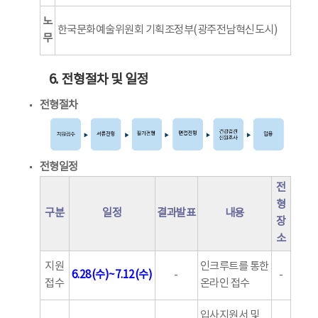
노
한국문화예술위원회 기획조정부(광주전남혁신도시)
무
6. 전형절차 및 일정
전형절차
전형일정
전
형
구분
일정
결과발표
내용
장
소
지원
인크루트를 통한
6.28(수)~7.12(수)
-
-
접수
온라인 접수
입사지원서 및