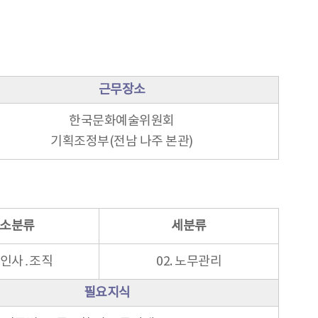
근무장소
한국문화예술위원회
기획조정부(전남 나주 본관)
소분류
세분류
. 인사․조직
02. 노무관리
필요지식