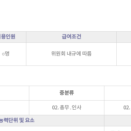
채용인원
급여조건
○명
위원회 내규에 따름
중분류
02. 총무․인사
02
능력단위 및 요소