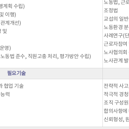
노동법, 근
행계획 수립)
조정법
및 이행)
교섭의 일반
 관계개선)
노동환경 분
 및
사례연구(단
근로자참여 
운영)
노사협의회 
노동법 준수, 직원고충 처리, 평가방안 수립)
노사관계 발
필요기술
와 협업 기술
전략적 사고
합능력
적극적 경청
조직 구성원
합의사항에 
신뢰형성, 