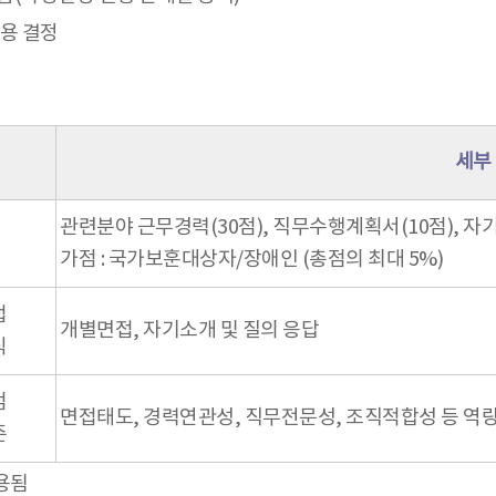
임용 결정
세부
관련분야 근무경력(30점), 직무수행계획서(10점), 자기
가점 : 국가보훈대상자/장애인 (총점의 최대 5%)
접
개별면접, 자기소개 및 질의 응답
식
점
면접태도, 경력연관성, 직무전문성, 조직적합성 등 역량
준
용됨