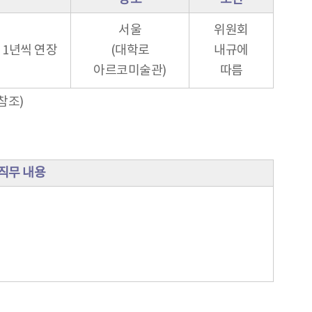
서울
위원회
 1년씩 연장
(대학로
내규에
아르코미술관)
따름
참조)
직무 내용