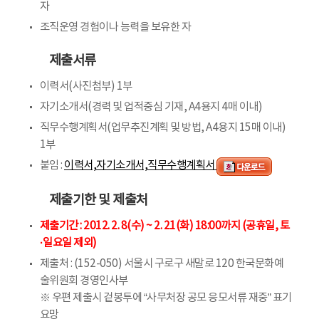
자
조직운영 경험이나 능력을 보유한 자
제출서류
이력서(사진첨부) 1부
자기소개서(경력 및 업적중심 기재, A4용지 4매 이내)
직무수행계획서(업무추진계획 및 방법, A4용지 15매 이내)
1부
붙임 :
이력서,자기소개서,직무수행계획서
제출기한 및 제출처
제출기간 : 2012. 2. 8(수) ~ 2. 21(화) 18:00까지 (공휴일, 토
·일요일 제외)
제출처 : (152-050) 서울시 구로구 새말로 120 한국문화예
술위원회 경영인사부
※ 우편 제출시 겉봉투에 “사무처장 공모 응모서류 재중” 표기
요망