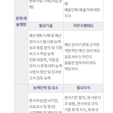
문화사업 기획(사업 운
해
영)
예술단체·예술가에 대한
지식
문화.예
술행정
필요기술
직무수행태도
예산계획 이해 및 예산
관리시스템 사용 능력
예산 관리기준에 근거한
성과 종합 분석 및 각종
객관적인 예산 관리 태도
보고서 작성 능력
공공서비스 마인드
민원 대응력, 지원금
꼼꼼한 업무처리 태도
관리 시 문제 대처 능력
책임의식
사업비 정산 및 성과보
고서 검토 능력
능력단위 및 요소
필요지식
문서기안 절차, 문서양식
문서작성(문서기안,
과 유형, 문서작성 규칙
자료조사 및 정리)
기본 회계 지식, 회계 규