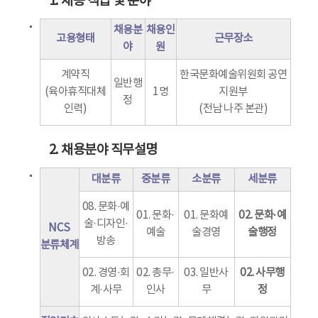
1. 채용 직급 및 분야
채용분
채용인
고용형태
근무장소
야
원
계약직
한국문화예술위원회 공연
일반행
(육아휴직대체
1명
지원부
정
인력)
(전남 나주 본관)
2. 채용분야 직무설명
대분류
중분류
소분류
세분류
08. 문화·예
01. 문화·
01. 문화예
02. 문화·예
술·디자인·
NCS
예술
술경영
술행정
방송
분류체계
02. 경영·회
02. 총무·
03. 일반사
02. 사무행
계·사무
인사
무
정