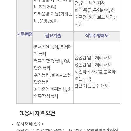
사무행정 회계처리(경
정, 경비처리 지침
비 회계 처리)
회의 종류, 운영방법, 회
회의운영·지원(회의준
의규정, 회의 보고서 작성
비, 운영, 정리)
지침
사무행정
필요기술
직무수행태도
문서기안 능력, 문서편
집 능력
꼼꼼한 업무처리 태도
컴퓨터 활용능력, OA
성실한 업무처리 태도
활용 능력
세밀하게 자료를 분석하
수리능력, 회계시스템
려는 노력
활용능력
관련 기준 준수 태도
회의운영 계획능력, 회
의록 작성능력
3.응시 자격 요건
응시자격(필수)