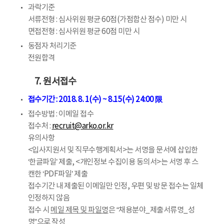
과락기준
서류전형 : 심사위원 평균 60점(가점합산 점수) 미만 시
면접전형 : 심사위원 평균 60점 미만 시
동점자 처리기준
전원합격
7. 원서접수
접수기간 : 2018. 8. 1(수) ~ 8.15(수) 24:00 限
접수방법 : 이메일 접수
접수처 :
recruit@arko.or.kr
유의사항
<입사지원서 및 직무수행계획서>는 서명을 문서에 삽입한
‘한글파일’ 제출, <개인정보 수집이용 동의서>는 서명 후 스
캔한 ‘PDF파일’ 제출
접수기간 내 제출된 이메일만 인정, 우편 및 방문 접수는 일체
인정하지 않음
접수 시
메일 제목 및 파일명
은 “채용분야_제출서류명_성
명”으로 작성