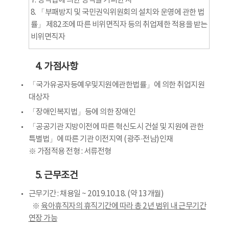
7. 병역법에 의한 병역을 기피한 자
8. 「부패방지 및 국민권익위원회의 설치와 운영에 관한 법
률」 제82조에 따른 비위면직자 등의 취업제한 적용을 받는
비위면직자
4. 가점사항
「국가유공자등예우및지원에관한법률」에 의한 취업지원
대상자
「장애인복지법」등에 의한 장애인
「공공기관 지방이전에 따른 혁신도시 건설 및 지원에 관한
특별법」에 따른 기관 이전지역 (광주·전남)인재
※ 가점적용 전형 : 서류전형
5. 근무조건
근무기간 : 채용일 ~ 2019.10.18. (약 13개월)
※
육아휴직자의 휴직기간에 따라 총 2년 범위 내 근무기간
연장 가능