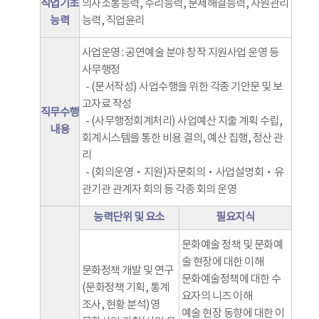
직업기초
의사소통능력, 수리능력, 문제해결능력, 자원관리
능력
능력, 직업윤리
사업운영 : 공연예술 분야 창작 지원사업 운영 등
사무행정
- (문서작성) 사업수행을 위한 각종 기안문 및 보
고자료 작성
직무수행
- (사무행정회계처리) 사업예산 지출 계획 수립,
내용
회계시스템을 통한 비용 결의, 예산 집행, 정산 관
리
- (회의운영‧지원)자문회의‧사업설명회‧유
관기관 관계자 회의 등 각종 회의 운영
능력단위 및 요소
필요지식
문화예술 정책 및 문화예
술 현장에 대한 이해
문화정책 개발 및 연구
문화예술정책에 대한 수
(문화정책 기획, 통계
요자의 니즈 이해
조사, 현황 분석)영
예술 현장 동향에 대한 이