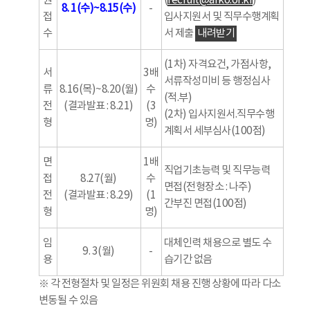
원
(
recruit@arko.or.kr
)
8. 1(수)~8.15(수)
-
접
입사지원서 및 직무수행계획
수
서 제출
내려받기
(1차) 자격요건, 가점사항,
서
3배
서류작성미비 등 행정심사
류
8.16(목)~8.20(월)
수
(적.부)
전
(결과발표 : 8.21)
(3
(2차) 입사지원서.직무수행
형
명)
계획서 세부심사(100점)
면
1배
직업기초능력 및 직무능력
접
8.27(월)
수
면접(전형장소 : 나주)
전
(결과발표 : 8.29)
(1
간부진 면접(100점)
형
명)
임
대체인력 채용으로 별도 수
9. 3(월)
-
용
습기간 없음
※ 각 전형절차 및 일정은 위원회 채용 진행 상황에 따라 다소
변동될 수 있음