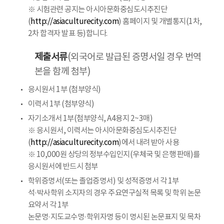
※ 시험관련 공지는 아시아문화중심도시추진단
(
http://asiaculturecity.com
) 홈페이지 및 개별통지(1차,
2차 합격자 발표 등)합니다.
제출서류
(외국어로 발급된 증명서일 경우 번역
본을 함께 첨부)
응시원서 1부 (첨부양식)
이력서 1부 (첨부양식)
자기소개서 1부(첨부양식, A4용지 2~3매)
※ 응시원서, 이력서는 아시아문화중심도시추진단
(
http://asiaculturecity.com
)에서 내려 받아 사용
※ 10,000원 상당의 정부수입인지(우체국 및 은행 판매)를
응시원서에 반드시 첨부
학위증명서(또는 졸업증명서) 및 성적증명서 각 1부
석·박사학위 소지자의 경우 주요연구실적 목록 및 학위 논문
요약서 각 1부
논문명·지도교수명·학위자명 등이 명시된 논문표지 및 목차