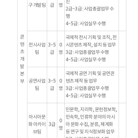
진
구 개발팀
급
명
2급~3급 : 사업총괄업무 수
행
4~5급 : 사업실무 수행
콘
국제적 전시 기획 및 조직, 전
텐
전시사업
3~5
0
시콘텐츠 제작, 설치 등 업무
츠
팀
급
명
3급 : 사업총괄업무 수행
개
4~5급 : 사업실무 수행
발
국제적 공연 기획 및 공연콘
본
공연사업
3~5
0
텐츠 제작 등 업무
부
팀
급
명
3급 : 사업총괄업무 수행
4~5급 : 사업실무 수행
인문학, 지리학, 문헌정보학,
아시아문
민속학, 인류학 분야의 아시
0
화 아카이
3급
아 문화 수집, 분류, 체계화
명
브팀
등 연구 및 지식정보화 업무