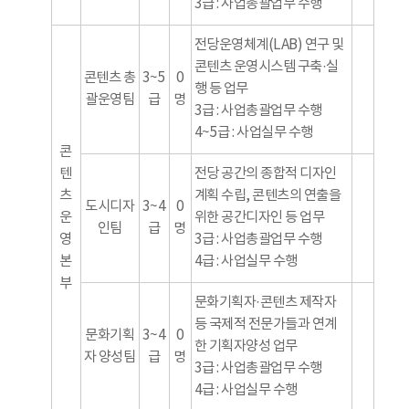
3급 : 사업총괄업무 수행
전당운영체계(LAB) 연구 및
콘텐츠 운영시스템 구축·실
콘텐츠 총
3~5
0
행 등 업무
괄운영팀
급
명
3급 : 사업총괄업무 수행
4~5급 : 사업실무 수행
콘
텐
전당 공간의 종합적 디자인
츠
계획 수립, 콘텐츠의 연출을
도시디자
3~4
0
운
위한 공간디자인 등 업무
인팀
급
명
영
3급 : 사업총괄업무 수행
본
4급 : 사업실무 수행
부
문화기획자·콘텐츠 제작자
등 국제적 전문가들과 연계
문화기획
3~4
0
한 기획자양성 업무
자 양성팀
급
명
3급 : 사업총괄업무 수행
4급 : 사업실무 수행