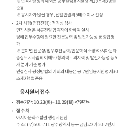
※ 합격자결정의 예외는 공무원임용시험령 제29조제3항을
준용
※ 응시자가 많을 경우, 선발인원의 5배수 이내 선정
2차 시험(면접전형) : 적격성 심사
면접시험은 서류전형 합격자에 한하여 실시
당해 업무수행에 필요한 전문능력 및 발전가능성 등 종합평
가
※ 분야별 전문성/업무추진능력/인문학적 소양/아시아문화
중심도시사업의 이해도/창의력ㆍ의지력 및 발전가능성 등 5
개 분야 기준 평가
면접심사 평정방법의 예외의 내용은 공무원임용시험령 제30
조제2항을 준용
응시원서 접수
접수기간 : 10. 23(화)~ 10. 29(월) <7일간>
접 수 처
아시아문화개발원 행정지원팀
주 소 : (우)501-711 광주광역시 동구 금남로2가 20-2번지