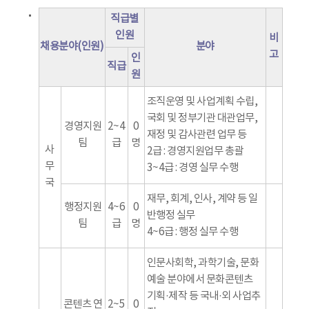
직급별
인원
비
채용분야(인원)
분야
고
인
직급
원
조직운영 및 사업계획 수립,
국회 및 정부기관 대관업무,
경영지원
2~4
0
재정 및 감사관련 업무 등
팀
급
명
사
2급 : 경영지원업무 총괄
무
3~4급 : 경영 실무 수행
국
재무, 회계, 인사, 계약 등 일
행정지원
4~6
0
반행정 실무
팀
급
명
4~6급 : 행정 실무 수행
인문사회학, 과학기술, 문화
예술 분야에서 문화콘텐츠
기획·제작 등 국내·외 사업추
콘텐츠 연
2~5
0