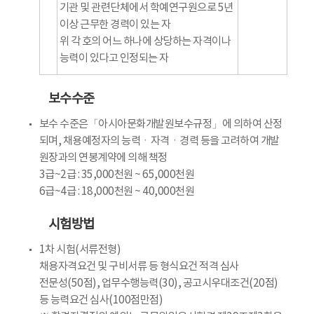
기관 및 관련단체에서 학예연구원으로 5년
이상 근무한 경력이 있는 자
위 각 호의 어느 하나에 상당하는 자격이나
능력이 있다고 인정되는 자
보수수준
보수 수준은「아시아문화개발원보수규정」에 의하여 산정
되며, 채용예정자의 능력ㆍ자격ㆍ경력 등을 고려하여 개발
원장과의 연봉계약에 의해 책정
3급~2급 : 35,000천원 ~ 65,000천원
6급~4급 : 18,000천원 ~ 40,000천원
시험방법
1차 시험(서류전형)
채용자격요건 및 구비서류 등 형식요건 적격 심사
전문성(50점), 업무수행능력(30), 공고시우대조건(20점)
등 능력요건 심사(100점만점)