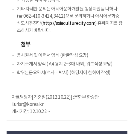
가 가능한 자여야 합니다.
기타 자세한 문의는 아시아문화개발원 행정지원팀 나하나
(☎ 062-410-3414,3412)으로 문의하거나 아시아문화중
심도시추진단(
http://asiaculturecity.com
) 홈페이지를 참
조하시기 바랍니다.
첨부
응시원서 및 이력서 양식 (한글작성 요망)
자기소개서 양식 ( A4 용지 2~3매 내외, 워드작성 요망)
학위논문요약서(석사ㆍ박사) (해당자에 한하여 작성)
자료담당자[기준일(2012.10.22)] :문화부 한승만
ilu4sr@korea.kr
게시기간 : 12.10.22 ~