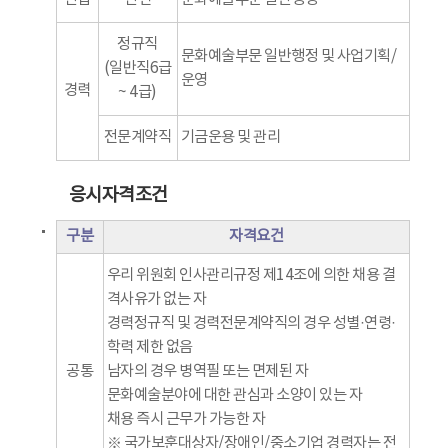
정규직
문화예술부문 일반행정 및 사업기획/
(일반직6급
운영
경력
~ 4급)
전문계약직
기금운용 및 관리
응시자격조건
구분
자격요건
우리 위원회 인사관리규정 제14조에 의한 채용 결
격사유가 없는 자
경력정규직 및 경력전문계약직의 경우 성별·연령·
학력 제한 없음
공통
남자의 경우 병역필 또는 면제된 자
문화예술분야에 대한 관심과 소양이 있는 자
채용 즉시 근무가 가능한 자
※ 국가보훈대상자/장애인/중소기업 경력자는 전