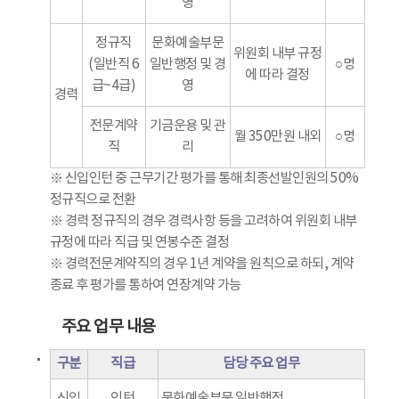
영
정규직
문화예술부문
위원회 내부 규정
(일반직 6
일반행정 및 경
○명
에 따라 결정
급~4급)
영
경력
전문계약
기금운용 및 관
월 350만원 내외
○명
직
리
※ 신입인턴 중 근무기간 평가를 통해 최종선발인원의 50%
정규직으로 전환
※ 경력 정규직의 경우 경력사항 등을 고려하여 위원회 내부
규정에 따라 직급 및 연봉수준 결정
※ 경력전문계약직의 경우 1년 계약을 원칙으로 하되, 계약
종료 후 평가를 통하여 연장계약 가능
주요 업무 내용
구분
직급
담당 주요 업무
신입
인턴
문화예술부문 일반행정