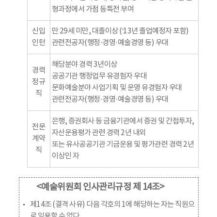
형과정에서 가점 등특전 부여
신입
만 29세 미만, 대졸이상 (‘13년 졸업예정자 포함)
인턴
관련전공자(행정·경영·예술경영 등) 우대
해당분야 경력 3년이상
경력
공공기관 행정업무 유경험자 우대
정규
문화예술분야 사업기획 및 운영 유경험자 우대
직
관련전공자(행정·경영·예술경영 등) 우대
은행, 증권회사 등 금융기관에서 증권 및 간접투자,
전문
자산운용평가 관련 경력 2년 내외
계약
또는 유사공공기관 기금운용 및 평가관련 경력 2년
직
이상인 자
<예술위원회 인사관리규정 제 14조>
제14조 (결격 사유) 다음 각호의 1에 해당하는 자는 직원으
로 임용할 수 없다.