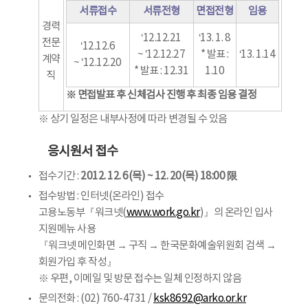
서류접수
서류전형
면접전형
임용
경력
‘12.12.21
‘13. 1. 8
전문
‘12.12.6
~ ’12.12.27
* 발표 :
‘13. 1.14
계약
~ ’12.12.20
* 발표 : 12.31
1.10
직
※ 면접발표 후 신체검사 진행 후 최종 임용 결정
※ 상기 일정은 내부사정에 따라 변경될 수 있음
응시원서 접수
접수기간 :
2012. 12. 6(목) ~ 12. 20(목) 18:00 限
접수방법 : 인터넷(온라인) 접수
고용노동부『워크넷(
www.work.go.kr
)』의 온라인 입사
지원메뉴 사용
『워크넷 메인화면 → 구직 → 한국문화예술위원회 검색 →
회원가입 후 작성』
※ 우편, 이메일 및 방문 접수는 일체 인정하지 않음
문의전화 : (02) 760-4731 /
ksk8692@arko.or.kr