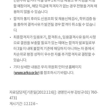
인원수와 같거나 적을 경우 1회 이상 재공고 후 시험을 시행
할 예정이며, 해당 직급에 적격자가 없는 경우 전형을 거쳐 채
용하지 않을 수 있습니다.
합격자 통지 후라도 신원조회 및 채용신체검사, 학위검증 등
을 통하여 결격사유가 발견될 경우 합격이 취소될 수 있습니
다.
최종합격자가 임용포기, 합격취소, 임용결격사유 등의 사정
으로 결원을 보충할 필요가 있는 때에는 합격자 발표일로부
터 3월 이내에 불합격 기준에 해당하지 아니하는 자 중에서
차순위로 평정 성적이 우수한 자를 추가합격자로 결정할 수
있습니다.
기타 상세한 내용은 우리 위원회 인터넷 홈페이지
(
www.arko.or.kr
)를 참조하시기 바랍니다.
자료담당자[기준일(2012.12.6)] : 경영인사부 강성규 02) 760-
4731
게시기간 : 12.12.6 ~