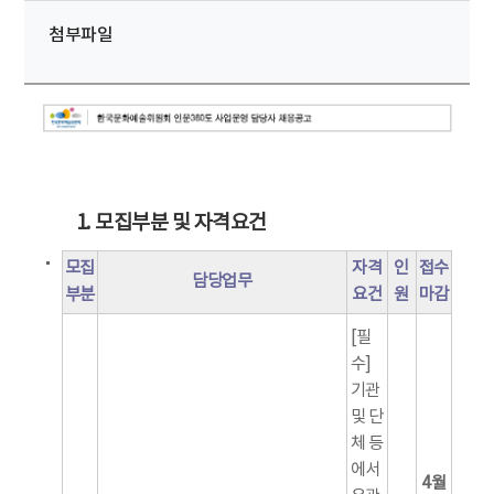
첨부파일
1. 모집부분 및 자격요건
모집
자격
인
접수
담당업무
부분
요건
원
마감
[필
수]
기관
및 단
체 등
에서
4월