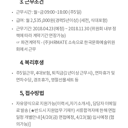
3. 근무조건
근무시간 : 월~금 09:00~18:00 (주5일)
급여 : 월 2,535,000원(경력5년이상) (세전, 식대포함)
근무기간: 2018.04.23(예정) ~ 2018.11.30 (위원회 내부 정
책에 따라 계약기간 연장가능)
☞ 파견계약직 - (주)HRMATE 소속으로 한국문화예술위원
회에서 근무
4. 복리후생
주5일근무, 4대보험, 퇴직금(1년이상 근무시), 연차휴가 및
연차수당, 경조휴가, 명절선물세트 등
5, 접수방법
자유양식으로 지원가능(이력서,자기소개서), 담당자 이메일
로 발송 (★반드시 지원업무 기재!!) 서류합격자에 한해 면접
일정 개별안내 [4/20(금) 면접예정, 4/23(월) 입사예정 (협
의가능)]