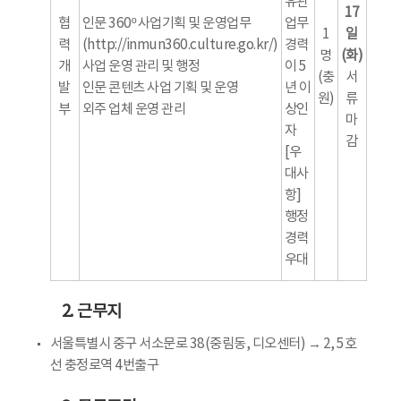
유관
17
협
인문 360º 사업기획 및 운영업무
업무
1
일
력
(http://inmun360.culture.go.kr/)
경력
명
(화)
개
사업 운영 관리 및 행정
이 5
(충
서
발
인문 콘텐츠 사업 기획 및 운영
년 이
원)
류
부
외주 업체 운영 관리
상인
마
자
감
[우
대사
항]
행정
경력
우대
2. 근무지
서울특별시 중구 서소문로 38(중림동, 디오센터) → 2, 5호
선 충정로역 4번출구