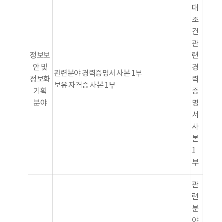
대
조
건
관
정보보
련
안 및
경
관련분야 경력증명서 사본 1부
정보화
력
보유 자격증 사본 1부
기획
증
분야
명
서
사
본
1
부
관
련
분
야