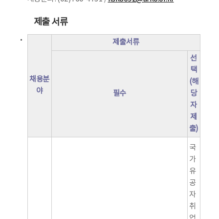
제출 서류
제출서류
선
택
채용분
(해
야
필수
당
자
제
출)
국
가
유
공
자
취
업