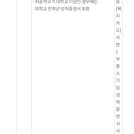
- 최종학교가 대학교 이상인 경우에는
류
대학교 전학년 성적증명서 포함
(복
지
카
드)
사
본
1
부
중
소
기
업
경
력
증
명
서
사