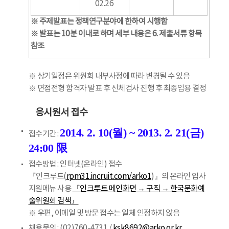
02.26
※ 주제발표는 정책연구분야에 한하여 시행함
※ 발표는 10분 이내로 하며 세부 내용은 6. 제출서류 항목
참조
※ 상기일정은 위원회 내부사정에 따라 변경될 수 있음
※ 면접전형 합격자 발표 후 신체검사 진행 후 최종임용 결정
응시원서 접수
2014. 2. 10(월) ~ 2013. 2. 21(금)
접수기간 :
24:00 限
접수방법 : 인터넷(온라인) 접수
『인크루트(
rpm31.incruit.com/arko1
)』의 온라인 입사
지원메뉴 사용
『인크루트 메인화면 → 구직 → 한국문화예
술위원회 검색』
※ 우편, 이메일 및 방문 접수는 일체 인정하지 않음
채용문의 : (02)760-4731 /
ksk8692@arko.or.kr