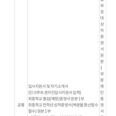
보
호
대
상
자
증
명
서
원
본
1
부
장
입사지원서 및 자기소개서
애
(인크루트 온라인입사지원서 입력)
인
최종학교 졸업(예정)증명서 원본 1부
증
공통
최종학교 전학년 성적증명서(백분율 환산점수
명
필수) 원본 1부
서