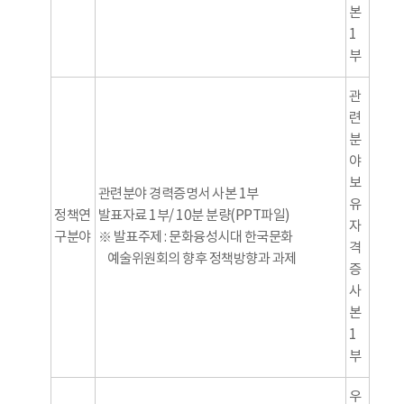
본
1
부
관
련
분
야
보
관련분야 경력증명서 사본 1부
유
정책연
발표자료 1부/ 10분 분량(PPT파일)
자
구분야
※ 발표주제 : 문화융성시대 한국문화
격
예술위원회의 향후 정책방향과 과제
증
사
본
1
부
우