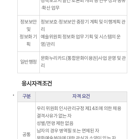
정책보고서 발간 토론회 개최 등 연구 성과 공유
·확산 업무
정보보안
정보보호·정보보안 중장기 계획 및 이행계획 관
및
리
정보화 기
예술위원회 정보화 업무 기획 및 시스템의 운
획
영/관리
문화누리카드(통합문화이용권)사업 운영 및 관
일반행정
리
응시자격조건
구분
자격 요건
우리 위원회 인사관리규정 제14조에 의한 채용
결격사유가 없는 자
성별/연령 제한 없음
남자의 경우 병역필 또는 면제된 자
공통
문화예술분야에 대한 관심과 소양이 있는 자