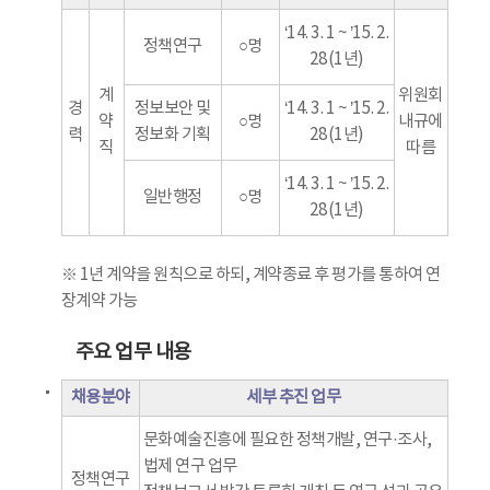
‘14. 3. 1 ~ ’15. 2.
정책연구
○명
28(1년)
계
위원회
경
정보보안 및
‘14. 3. 1 ~ ’15. 2.
약
○명
내규에
력
정보화 기획
28(1년)
직
따름
‘14. 3. 1 ~ ’15. 2.
일반행정
○명
28(1년)
※ 1년 계약을 원칙으로 하되, 계약종료 후 평가를 통하여 연
장계약 가능
주요 업무 내용
채용분야
세부 추진 업무
문화예술진흥에 필요한 정책개발, 연구·조사,
법제 연구 업무
정책연구