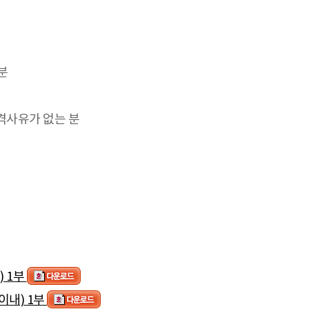
분
격사유가 없는 분
) 1부
이내) 1부