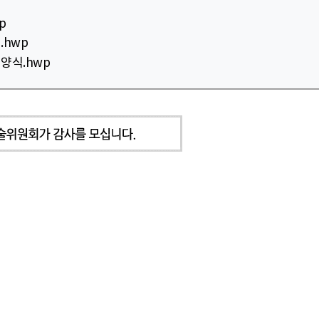
p
.hwp
양식.hwp