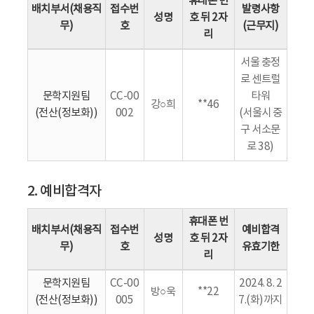
휴대폰 번
배치부서(채용직
접수번
발령사항
성명
호 뒤 2자
무)
호
(근무지)
리
서울 충정
로 센트럴
문학지원팀
CC-00
타워
강○희
**46
(전산(정보화))
002
(서울시 중
구 서소문
로 38)
2. 예비합격자
휴대폰 번
배치부서(채용직
접수번
예비합격
성명
호 뒤 2자
무)
호
유효기한
리
문학지원팀
CC-00
2024. 8. 2
방○욱
**22
(전산(정보화))
005
7.(화)까지