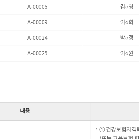
A-00006
김○영
A-00009
이○희
A-00024
박○정
A-00025
이○원
내용
① 건강보험자격
(또는 고용보험 