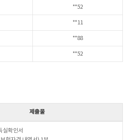
**52
**11
**88
**52
제출물
득실확인서
피보험자격 내역서) 1부