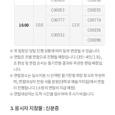
C00428
C00898
C00053
C00555
C00777
C00774
16:00
10조
11조
12
C00358
C00532
C00096
※ 위 일정은 당일 진행 상황에 따라 일부 변경될 수 있습니다.
※ 면접은 조별 면접으로 진행될 예정입니다. (3인~4인/ 1조),
조 편성 및 면접 순서는 필기전형 결과와 무관한 랜덤 배정입
니다.
※ 면접장소는 입사지원 시 선택한 필기전형 희망 장소와 무관하
며, 면접대상자 전원 서울 분원(대학로 예술가의집)에서 면접
이 진행됩니다. (소정의 면접비 지급 예정)
※ 면접대상자는 도착 시간을 엄수하여 주시기 바랍니다.
3. 응시자 지참물 : 신분증