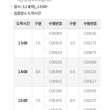
너른 양해 부탁드립니다.
일시 : 3.14(목), 13:00~
집결장소 도착시간
도착시간
구분
수험번호
구분
수험번호
구
C00089
C00042
13:00
1조
C00429
2조
C00275
3
C00634
C00675
C00526
C00460
14:00
4조
C00499
5조
C00223
6
C00915
C00627
C00290
C00583
15:00
7조
C00478
8조
C00107
9