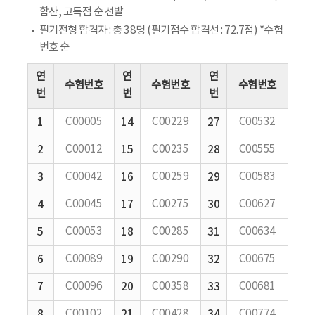
합산, 고득점 순 선발
필기전형 합격자 : 총 38명 (필기점수 합격선 : 72.7점) *수험
번호 순
연
연
연
수험번호
수험번호
수험번호
번
번
번
1
C00005
14
C00229
27
C00532
2
C00012
15
C00235
28
C00555
3
C00042
16
C00259
29
C00583
4
C00045
17
C00275
30
C00627
5
C00053
18
C00285
31
C00634
6
C00089
19
C00290
32
C00675
7
C00096
20
C00358
33
C00681
8
C00102
21
C00428
34
C00774