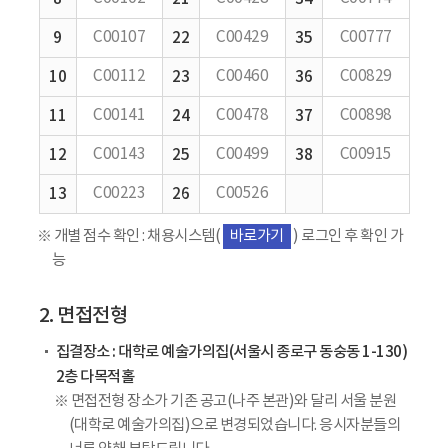
9
C00107
22
C00429
35
C00777
10
C00112
23
C00460
36
C00829
11
C00141
24
C00478
37
C00898
12
C00143
25
C00499
38
C00915
13
C00223
26
C00526
※ 개별 점수 확인 : 채용시스템(
바로가기
) 로그인 후 확인 가
능
2. 면접전형
집결장소 : 대학로 예술가의집(서울시 종로구 동숭동 1-130)
2층 다목적홀
※ 면접전형 장소가 기존 공고(나주 본관)와 달리 서울 분원
(대학로 예술가의집)으로 변경되었습니다. 응시자분들의