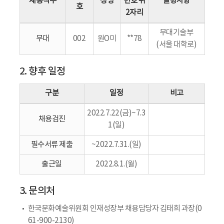
채용직무
성명
번호 뒤
발령사항
호
2자리
무대기술부
무대
002
원O미
**78
(서울 대학로)
2. 향후 일정
구분
일정
비고
2022.7.22(금)~7.3
채용검진
1(일)
필수서류 제출
~2022.7.31.(일)
출근일
2022.8.1.(월)
3. 문의처
한국문화예술위원회 인재성장부 채용담당자 김태희 과장(0
61-900-2130)