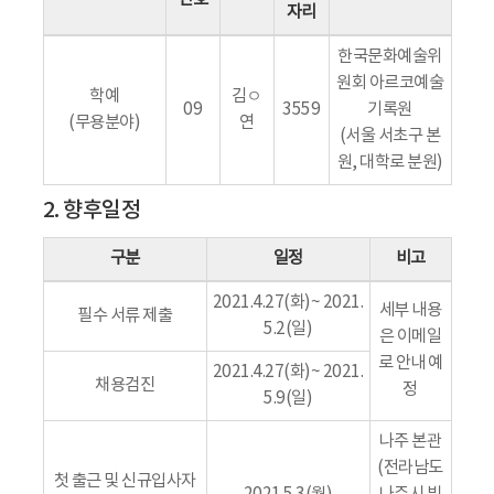
자리
한국문화예술위
원회 아르코예술
학예
김ㅇ
09
3559
기록원
(무용분야)
연
(서울 서초구 본
원, 대학로 분원)
2. 향후일정
구분
일정
비고
2021.4.27(화)~ 2021.
세부 내용
필수 서류 제출
5.2(일)
은 이메일
로 안내 예
2021.4.27(화)~ 2021.
채용검진
정
5.9(일)
나주 본관
(전라남도
첫 출근 및 신규입사자