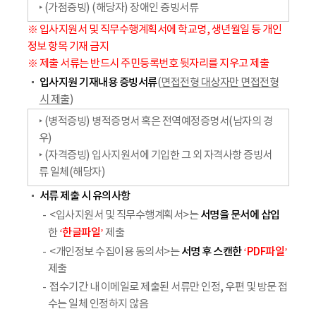
‣ (가점증빙) (해당자) 장애인 증빙서류
※ 입사지원서 및 직무수행계획서에 학교명, 생년월일 등 개인
정보 항목 기재 금지
※ 제출 서류는 반드시 주민등록번호 뒷자리를 지우고 제출
입사지원 기재내용 증빙서류
(
면접전형 대상자만 면접전형
시 제출
)
‣ (병적증빙) 병적증명서 혹은 전역예정증명서(남자의 경
우)
‣ (자격증빙) 입사지원서에 기입한 그 외 자격사항 증빙서
류 일체(해당자)
서류 제출 시 유의사항
서명을 문서에 삽입
<입사지원서 및 직무수행계획서>는
‘한글파일’
한
제출
서명 후 스캔한
‘PDF파일’
<개인정보 수집이용 동의서>는
제출
접수기간 내 이메일로 제출된 서류만 인정, 우편 및 방문 접
수는 일체 인정하지 않음