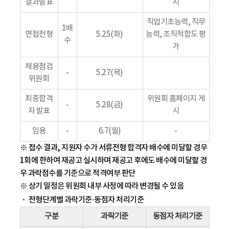
결과발표
시
직업기초능력, 직무
1배
면접전형
5.25(화)
능력, 조직적합도 평
수
가
채용점검
-
5.27(목)
위원회
최종합격
위원회 홈페이지 게
-
5.28(금)
자 발표
시
임용
-
6.7(월)
-
※ 접수 결과, 지원자 수가 서류전형 합격자 배수에 미달할 경우
1회에 한하여 재공고 실시하며 재공고 후에도 배수에 미달할 경
우 과락점수를 기준으로 적격여부 판단
※ 상기 일정은 위원회 내부 사정에 따라 변경될 수 있음
전형단계별 과락기준·동점자 처리기준
구분
과락기준
동점자 처리기준