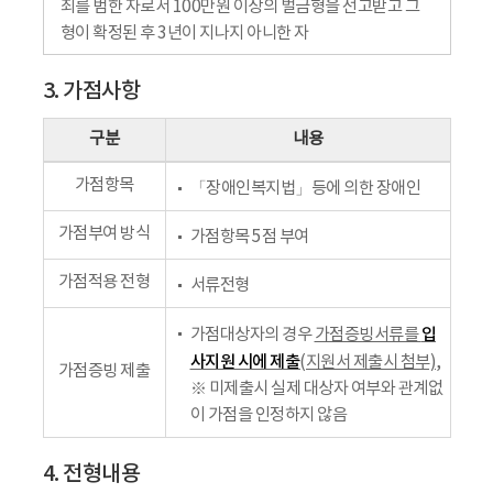
죄를 범한 자로서 100만원 이상의 벌금형을 선고받고 그
형이 확정된 후 3년이 지나지 아니한 자
3. 가점사항
구분
내용
가점항목
「장애인복지법」등에 의한 장애인
가점부여 방식
가점항목 5점 부여
가점적용 전형
서류전형
입
가점대상자의 경우
가점증빙서류를
사지원 시에 제출
(지원서 제출시 첨부)
,
가점증빙 제출
※ 미제출시 실제 대상자 여부와 관계없
이 가점을 인정하지 않음
4. 전형내용