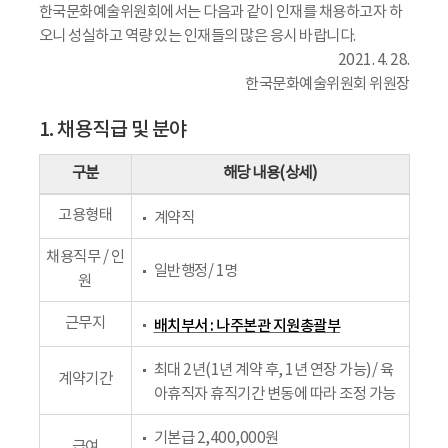
한국문화예술위원회에서는 다음과 같이 인재를 채용하고자 하
오니 성실하고 역량 있는 인재들의 많은 응시 바랍니다.
2021. 4. 28.
한국문화예술위원회 위원장
1. 채용직급 및 분야
구분
해당 내용(상세)
고용형태
계약직
채용직무 / 인
일반행정/ 1명
원
근무지
배치부서 : 나주본관 지원총괄부
최대 2년(1년 계약 후, 1년 연장 가능)/ 육
계약기간
아휴직자 휴직기간 변동에 따라 조정 가능
기본급 2,400,000원
급여