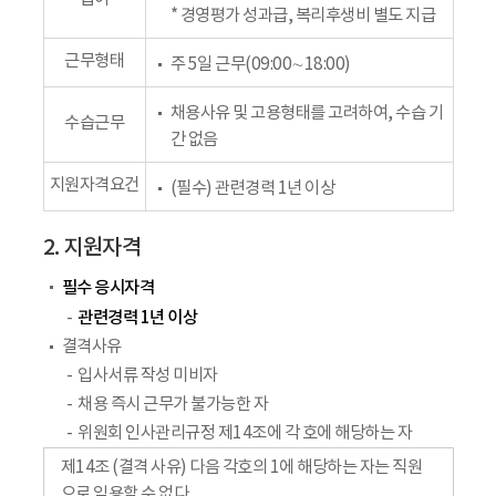
* 경영평가 성과급, 복리후생비 별도 지급
근무형태
주 5일 근무(09:00∼18:00)
채용사유 및 고용형태를 고려하여, 수습 기
수습근무
간 없음
지원자격요건
(필수) 관련경력 1년 이상
2. 지원자격
필수 응시자격
관련경력 1년 이상
결격사유
입사서류 작성 미비자
채용 즉시 근무가 불가능한 자
위원회 인사관리규정 제14조에 각 호에 해당하는 자
제14조 (결격 사유) 다음 각호의 1에 해당하는 자는 직원
으로 임용할 수 없다.