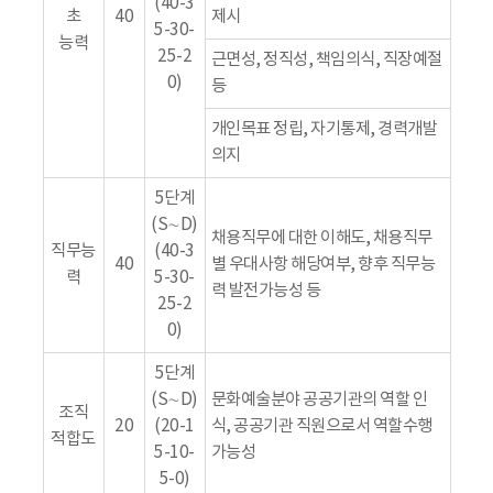
(40-3
초
40
제시
5-30-
능력
25-2
근면성, 정직성, 책임의식, 직장예절
0)
등
개인목표 정립, 자기통제, 경력개발
의지
5단계
(S∼D)
채용직무에 대한 이해도, 채용직무
직무능
(40-3
40
별 우대사항 해당여부, 향후 직무능
력
5-30-
력 발전가능성 등
25-2
0)
5단계
(S∼D)
문화예술분야 공공기관의 역할 인
조직
20
(20-1
식, 공공기관 직원으로서 역할수행
적합도
5-10-
가능성
5-0)