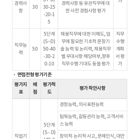
가
경력사
경력사항 등 유관직무에 대
30
30-25
항
한 사전 경험사항 평가
-20-1
5
5단계
채용직무에 대한 이해도, 업
직무
(S~D)
무에 필요한 기초적 문장기
수행
직무능
50
50-40
술 능력 및 논리력, 채용직무
계획
력
-30-2
별 우대사항 해당여부,향후
서 평
0-10
직무수행 기대도 등을 평가
가
면접전형 평가기준
평가지
배
평가척
평가 착안사항
표
점
도
경청능력, 의사표현능력
팀웍능력, 갈등관리 능력, 고객서비
스 능력
5단계
(S∼D)
직업기
창의적·논리적 사고, 문제인식, 대안