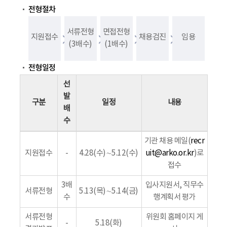
전형절차
서류전형
면접전형
지원접수
채용검진
임용
(3배수)
(1배수)
전형일정
선
발
구분
일정
내용
배
수
기관 채용 메일(
recr
지원접수
-
4.28(수)∼5.12(수)
uit@arko.or.kr
)로
접수
3배
입사지원서, 직무수
서류전형
5.13(목)∼5.14(금)
수
행계획서 평가
서류전형
위원회 홈페이지 게
-
5.18(화)