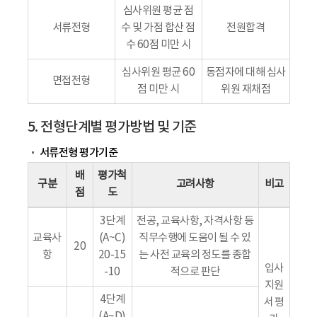
심사위원 평균 점
서류전형
수 및 가점 합산 점
전원합격
수 60점 미만 시
심사위원 평균 60
동점자에 대해 심사
면접전형
점 미만 시
위원 재채점
5. 전형단계별 평가방법 및 기준
서류전형 평가기준
배
평가척
구분
고려사항
비고
점
도
3단계
전공, 교육사항, 자격사항 등
교육사
(A~C)
직무수행에 도움이 될 수 있
20
항
20-15
는 사전 교육의 정도를 종합
입사
-10
적으로 판단
지원
4단계
서 평
(A~D)