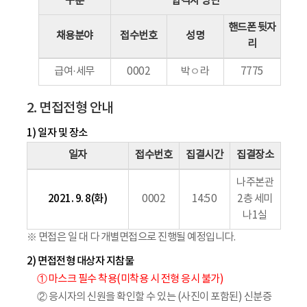
구분
합격자 명단
핸드폰 뒷자
채용분야
접수번호
성명
리
급여·세무
0002
박ㅇ라
7775
2. 면접전형 안내
1) 일자 및 장소
일자
접수번호
집결시간
집결장소
나주본관
2021. 9. 8(화)
0002
14:50
2층 세미
나1실
※ 면접은 일 대 다 개별면접으로 진행될 예정입니다.
2) 면접전형 대상자 지참물
① 마스크 필수 착용(미착용 시 전형 응시 불가)
② 응시자의 신원을 확인할 수 있는 (사진이 포함된) 신분증