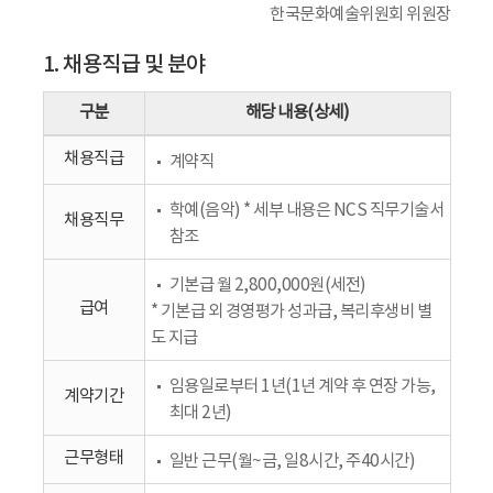
한국문화예술위원회 위원장
1. 채용직급 및 분야
구분
해당 내용(상세)
채용직급
계약직
학예(음악) * 세부 내용은 NCS 직무기술서
채용직무
참조
기본급 월 2,800,000원(세전)
급여
* 기본급 외 경영평가 성과급, 복리후생비 별
도 지급
임용일로부터 1년(1년 계약 후 연장 가능,
계약기간
최대 2년)
근무형태
일반 근무(월~금, 일8시간, 주40시간)