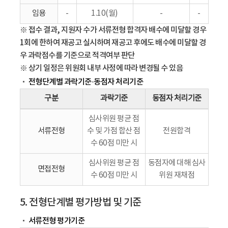
임용
-
1.10(월)
-
-
※ 접수 결과, 지원자 수가 서류전형 합격자 배수에 미달할 경우
1회에 한하여 재공고 실시하며 재공고 후에도 배수에 미달할 경
우 과락점수를 기준으로 적격여부 판단
※ 상기 일정은 위원회 내부 사정에 따라 변경될 수 있음
전형단계별 과락기준·동점자 처리기준
구분
과락기준
동점자 처리기준
심사위원 평균 점
서류전형
수 및 가점 합산 점
전원합격
수 60점 미만 시
심사위원 평균 점
동점자에 대해 심사
면접전형
수 60점 미만 시
위원 재채점
5. 전형단계별 평가방법 및 기준
서류전형 평가기준