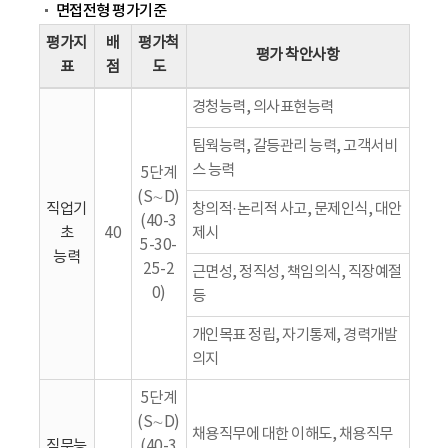
면접전형 평가기준
평가지
배
평가척
평가 착안사항
표
점
도
경청능력, 의사표현능력
팀웍능력, 갈등관리 능력, 고객서비
스 능력
5단계
(S∼D)
직업기
창의적·논리적 사고, 문제인식, 대안
(40-3
초
40
제시
5-30-
능력
25-2
근면성, 정직성, 책임의식, 직장예절
0)
등
개인목표 정립, 자기통제, 경력개발
의지
5단계
(S∼D)
채용직무에 대한 이해도, 채용직무
직무능
(40-3