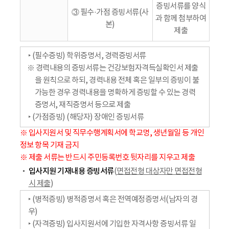
증빙서류를 양식
③ 필수·가점 증빙서류(사
과 함께 첨부하여
본)
제출
‣ (필수증빙) 학위증명서, 경력증빙서류
※ 경력내용의 증빙서류는 건강보험자격득실확인서 제출
을 원칙으로 하되, 경력내용 전체 혹은 일부의 증빙이 불
가능한 경우 경력내용을 명확하게 증빙할 수 있는 경력
증명서, 재직증명서 등으로 제출
‣ (가점증빙) (해당자) 장애인 증빙서류
※ 입사지원서 및 직무수행계획서에 학교명, 생년월일 등 개인
정보 항목 기재 금지
※ 제출 서류는 반드시 주민등록번호 뒷자리를 지우고 제출
입사지원 기재내용 증빙서류
(
면접전형 대상자만 면접전형
시 제출
)
‣ (병적증빙) 병적증명서 혹은 전역예정증명서(남자의 경
우)
‣ (자격증빙) 입사지원서에 기입한 자격사항 증빙서류 일