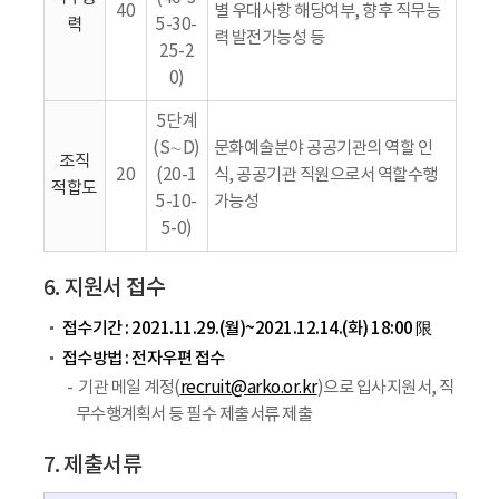
40
별 우대사항 해당여부, 향후 직무능
력
5-30-
력 발전가능성 등
25-2
0)
5단계
(S∼D)
문화예술분야 공공기관의 역할 인
조직
20
(20-1
식, 공공기관 직원으로서 역할수행
적합도
5-10-
가능성
5-0)
6. 지원서 접수
접수기간 : 2021.11.29.(월)~2021.12.14.(화) 18:00 限
접수방법 : 전자우편 접수
기관 메일 계정(
recruit@arko.or.kr
)으로 입사지원서, 직
무수행계획서 등 필수 제출서류 제출
7. 제출서류