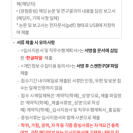
체(해당자)
‣ (경험증빙) 해당 논문 및 연구결과의 내용을 담은 보고서
(해당자, 기재 사항 일체)
* 논문 및 보고서는 전자문서(pdf) 형태로 USB에 저장하
여 제출
서류 제출 시 유의사항
서명을 문서에 삽입
<입사지원서 및 직무수행계획서>는
‘한글파일’
한
제출
서명 후 스캔한 PDF파일
<개인정보 수집이용 동의서>는
제출
접수기간 내 이메일로 제출된 서류만 인정, 우편 및 방문 접
수는 일체 인정하지 않음
접수 시 메일제목은 ‘계약직(학예)_성명’으로, 제출 파일명
은 ‘계약직(학예)_제출서류명_성명’으로 작성
예) 계약직(학예)_입사지원서 및 직무수행계획서_홍길동’
증빙서류는 입사지원서와 함께 사본으로 제출
학위, 가점, 경력, 자격 등 각종 증빙서류는 자격요건 충족
여부, 가점 해당여부 또는 입사지원서에 기재한 내용의 진