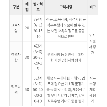
배
평가척
구분
고려사항
비고
점
도
3단계
전공, 교육사항, 자격사항 등
교육사
(A~C)
직무수행에 도움이 될 수 있
20
항
20-15
는 사전 교육의 정도를 종합
입사
-10
적으로 판단
지원
4단계
서 평
(A~D)
가
경력사
경력사항 등 유관직무에 대
30
30-25
항
한 사전 경험사항 평가
-20-1
5
5단계
채용직무에 대한 이해도, 업
직무
(S~D)
무에 필요한 기초적 문장기
수행
직무능
50
50-40
술 능력 및 논리력, 채용직무
계획
력
-30-2
별 우대사항 해당여부,향후
서 평
0-10
직무수행 기대도 등을 평가
가