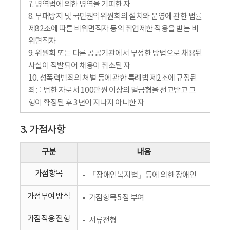
7. 병역법에 의한 병역을 기피한 자
8. 부패방지 및 국민권익위원회의 설치와 운영에 관한 법률
제82조에 따른 비위면직자 등의 취업제한 적용을 받는 비
위면직자
9. 위원회 또는 다른 공공기관에서 부정한 방법으로 채용된
사실이 적발되어 채용이 취소된 자
10. 성폭력범죄의 처벌 등에 관한 특례법 제2조에 규정된
죄를 범한 자로서 100만원 이상의 벌금형을 선고받고 그
형이 확정된 후 3년이 지나지 아니한 자
3. 가점사항
구분
내용
가점항목
「장애인복지법」등에 의한 장애인
가점부여 방식
가점항목 5점 부여
가점적용 전형
서류전형