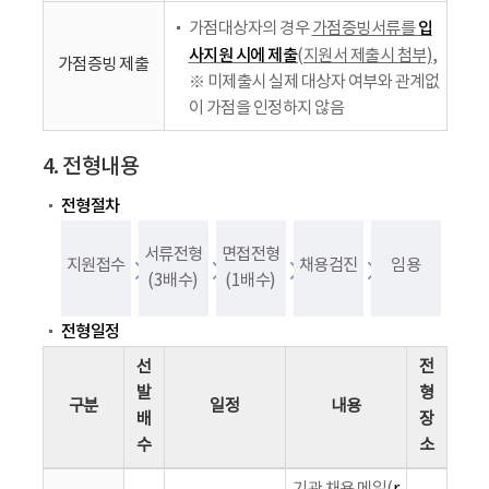
입
가점대상자의 경우
가점증빙서류를
사지원 시에 제출
(지원서 제출시 첨부)
,
가점증빙 제출
※ 미제출시 실제 대상자 여부와 관계없
이 가점을 인정하지 않음
4. 전형내용
전형절차
서류전형
면접전형
지원접수
채용검진
임용
(3배수)
(1배수)
전형일정
선
전
발
형
구분
일정
내용
배
장
수
소