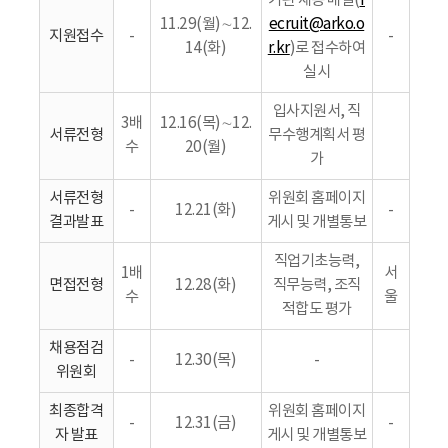
기관 채용 메일(
r
11.29(월)∼12.
ecruit@arko.o
지원접수
-
-
14(화)
r.kr
)로 접수하여
실시
입사지원서, 직
3배
12.16(목)∼12.
서류전형
무수행계획서 평
수
20(월)
가
서류전형
위원회 홈페이지
-
12.21(화)
-
결과발표
게시 및 개별통보
직업기초능력,
1배
서
면접전형
12.28(화)
직무능력, 조직
수
울
적합도 평가
채용점검
-
12.30(목)
-
위원회
최종합격
위원회 홈페이지
-
12.31(금)
-
자 발표
게시 및 개별통보