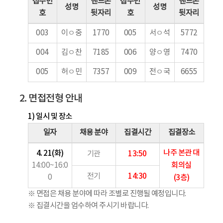
접수번
핸드폰
접수번
핸드폰
성명
성명
호
뒷자리
호
뒷자리
003
이ㅇ중
1770
005
서ㅇ석
5772
004
김ㅇ찬
7185
006
양ㅇ영
7470
005
허ㅇ민
7357
009
전ㅇ국
6655
2. 면접전형 안내
1) 일시 및 장소
일자
채용 분야
집결시간
집결장소
나주 본관 대
4. 21(화)
13:50
기관
회의실
14:00~16:0
14:30
전기
0
(3층)
※ 면접은 채용 분야에 따라 조별로 진행될 예정입니다.
※ 집결시간을 엄수하여 주시기 바랍니다.