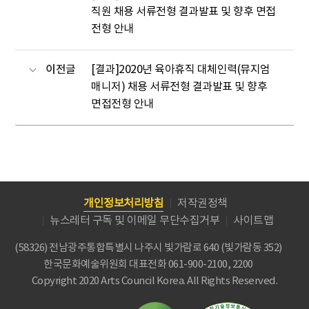
직원 채용 서류전형 결과발표 및 향후 면접
전형 안내
이전글
[결과]2020년 육아휴직 대체인력(뮤지엄
매니저) 채용 서류전형 결과발표 및 향후
면접전형 안내
개인정보처리방침
저작권정책
뉴스레터 구독 및 이메일 무단수집거부
사이트맵
(58326) 전남광주통합특별시 나주시 빛가람로 640 (빛가람동 352)
한국문화예술위원회
대표전화 061-900-2100, 2200
Copyright 2020 Arts Council Korea. All Rights Reserved.