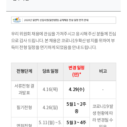
우리 위원회 채용에 관심을 가져주시고 응시해 주신 분들께 진심
으로 감사 드립니다. 본 채용은 코로나19 확산 방지를 위하여 부
득이 전형 일정을 연기하게 되었음을 안내 드립니다.
변경 일정
전형단계
당초 일정
비고
(안)*
서류전형 결
4. 29(수)
4. 16(목)
-
과발표
5월 1 ~ 2주
코로나19 발
필기전형
4. 26(일)
중
생 현황에 따
라 변경될 수
5월 3 ~ 4주
5. 11(월) ~ 5.
면접전형