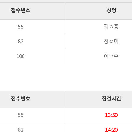
접수번호
성명
55
김ㅇ종
82
정ㅇ미
106
이ㅇ주
접수번호
집결시간
55
13:50
82
14:20