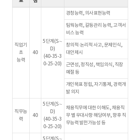
표
점
경청능력, 의사표현능력
팀웍능력, 갈등관리 능력, 고객서
비스 능력
5단계(S∼
직업기
창의적·논리적 사고, 문제인식,
D)
초
40
대안제시
(40-35-3
능력
0-25-20)
근면성, 정직성, 책임의식, 직장
예절 등
개인목표 정립, 자기통제, 경력개
발 의지
5단계(S∼
채용직무에 대한 이해도, 채용직
직무능
D)
40
무 별 우대사항 해당여부, 향후 직
력
(40-35-3
무능력 발전가능성 등
0-25-20)
5단계(S∼