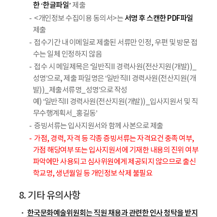
한 ‘한글파일’
제출
서명 후 스캔한 PDF파일
<개인정보 수집이용 동의서>는
제출
접수기간 내 이메일로 제출된 서류만 인정, 우편 및 방문 접
수는 일체 인정하지 않음
접수 시 메일제목은 ‘일반직II 경력사원(전산지원(개발))_
성명’으로, 제출 파일명은 ‘일반직II 경력사원(전산지원(개
발))_제출서류명_성명’으로 작성
예) ‘일반직II 경력사원(전산지원(개발))_입사지원서 및 직
무수행계획서_홍길동’
증빙서류는 입사지원서와 함께 사본으로 제출
가점, 경력, 자격 등 각종 증빙서류는 자격요건 충족 여부,
가점 해당여부 또는 입사지원서에 기재한 내용의 진위 여부
파악에만 사용되고 심사위원에게 제공되지 않으므로 출신
학교명, 생년월일 등 개인정보 삭제 불필요
8. 기타 유의사항
한국문화예술위원회는 직원 채용과 관련한 인사 청탁을 받지