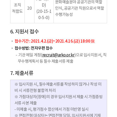
문화예술분야 공공기관의 역할
조직
D)
20
인식, 공공기관 직원으로서 역할
적합도
(20-15-1
수행가능성
0-5-0)
6. 지원서 접수
접수기간 : 2021.4.2.(금)~2021.4.16.(금) 18:00 限
접수방법 : 전자우편 접수
기관 메일 계정(
recruit@arko.or.kr
)으로 입사지원서, 직
무수행계획서 등 필수 제출서류 제출
7. 제출서류
※ 입사지원 시, 필수제출서류를 작성하지 않거나 작성 미
비 시 서류전형 불합격 처리
※ 가점대상자(장애)의 경우 입사지원서 제출 시 가점증빙
서류 사본 제출
- 미제출 시, 평가점수 합산에서 가점 미반영 실시
※ 면접전형 대상자는 면접전형 당일,
입사지원서에 기재