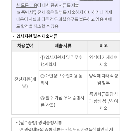
한 모든 내용
에 대한 증빙서류를 제출
※ 증빙서류 전체 혹은 일부를 제출하지 아니하거나 기재
내용이 사실과 다른 경우 과실유무를 불문하고 임용 후에
도 합격을 취소할 수 있음
입사지원 필수 제출서류
채용분야
제출 서류
비고
① 입사지원서 및 직무수
양식에 기재하여
행계획서
제출
② 개인정보 수집이용 동
양식에 따라 작성
전산지원(개
의서
및 첨부
발)
증빙서류를 양식
③ 필수·가점·우대 증빙서
과 함께 첨부하여
류(사본)
제출
‣ (필수증빙) 경력증빙서류
※ 경력내용의 증빙서류는 건강보험자격득실확인서 제