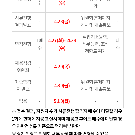
수
(수)
가
서류전형
위원회 홈페이지
4.23(금)
-
-
결과발표
게시 및 개별통보
직업기초능력,
4.27(화)∼4.28
1배
나
면접전형
직무능력, 조직
수
(수)
주
적합도 평가
채용점검
4.29(목)
-
위원회
최종합격
위원회 홈페이지
4.30(금)
-
-
자 발표
게시 및 개별통보
임용
-
5.10(월)
-
-
※ 접수 결과, 지원자 수가 서류전형 합격자 배수에 미달할 경우
1회에 한하여 재공고 실시하며 재공고 후에도 배수에 미달할 경
우 과락점수를 기준으로 적격여부 판단
※ 상기 일정은 위원회 내부 사정에 따라 변경될 수 있음