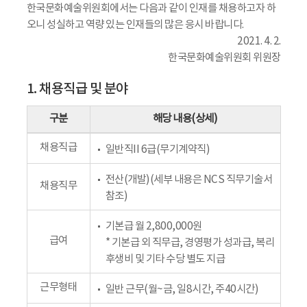
한국문화예술위원회에서는 다음과 같이 인재를 채용하고자 하
오니 성실하고 역량 있는 인재들의 많은 응시 바랍니다.
2021. 4. 2.
한국문화예술위원회 위원장
1. 채용직급 및 분야
구분
해당 내용(상세)
채용직급
일반직II 6급(무기계약직)
전산(개발)(세부 내용은 NCS 직무기술서
채용직무
참조)
기본급 월 2,800,000원
급여
* 기본급 외 직무급, 경영평가 성과급, 복리
후생비 및 기타 수당 별도 지급
근무형태
일반 근무(월~금, 일8시간, 주40시간)