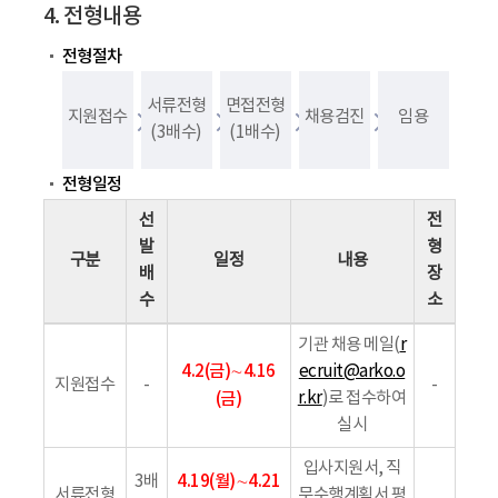
4. 전형내용
전형절차
서류전형
면접전형
지원접수
채용검진
임용
(3배수)
(1배수)
전형일정
선
전
발
형
구분
일정
내용
배
장
수
소
기관 채용 메일(
r
4.2(금)∼4.16
ecruit@arko.o
지원접수
-
-
(금)
r.kr
)로 접수하여
실시
입사지원서, 직
4.19(월)∼4.21
3배
서류전형
무수행계획서 평