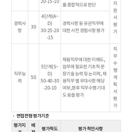
20-15-10
지
를 종합적으로 판단
원
4단계(A~
서
경력사
D)
경력사항 등 유관직무에
평
30
항
30-25-20
대한 사전 경험사항 평가
가
-15
직
무
채용직무에 대한 이해도,
수
5단계(S~
업무에 필요한 기초적 문
행
직무능
D)
장기술 능력 및 논리력, 채
50
계
력
50-40-30
용직무 별 우대사항 해당
획
-20-10
여부,향후 직무수행 기대
서
도 등을 평가
평
가
면접전형 평가기준
평가지
배
평가척도
평가 착안사항