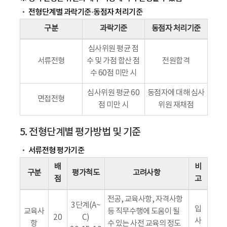
전형단계별 과락기준·동점자 처리기준
구분
과락기준
동점자 처리기준
심사위원 평균 점
서류전형
수 및 가점 합산 점
전원합격
수 60점 미만 시
심사위원 평균 60
동점자에 대해 심사
면접전형
점 미만 시
위원 재채점
5. 전형단계별 평가방법 및 기준
서류전형 평가기준
배
비
구분
평가척도
고려사항
점
고
전공, 교육사항, 자격사항
3단계(A~
입
교육사
등 직무수행에 도움이 될
20
C)
사
항
수 있는 사전 교육의 정도