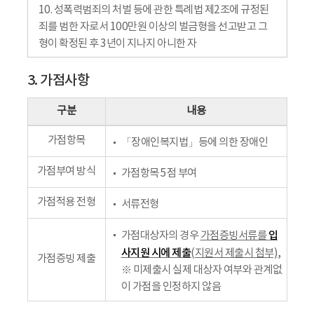
10. 성폭력범죄의 처벌 등에 관한 특례법 제2조에 규정된
죄를 범한 자로서 100만원 이상의 벌금형을 선고받고 그
형이 확정된 후 3년이 지나지 아니한 자
3. 가점사항
구분
내용
가점항목
「장애인복지법」등에 의한 장애인
가점부여 방식
가점항목 5점 부여
가점적용 전형
서류전형
입
가점대상자의 경우
가점증빙서류를
사지원 시에 제출
(지원서 제출시 첨부)
,
가점증빙 제출
※ 미제출시 실제 대상자 여부와 관계없
이 가점을 인정하지 않음