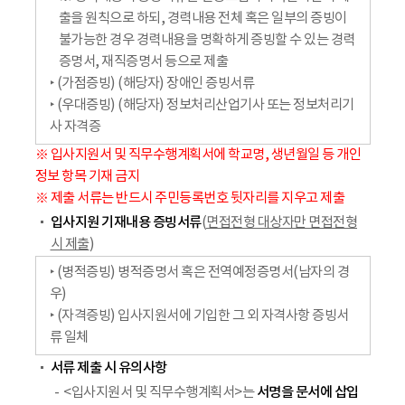
출을 원칙으로 하되, 경력내용 전체 혹은 일부의 증빙이
불가능한 경우 경력내용을 명확하게 증빙할 수 있는 경력
증명서, 재직증명서 등으로 제출
‣ (가점증빙) (해당자) 장애인 증빙서류
‣ (우대증빙) (해당자) 정보처리산업기사 또는 정보처리기
사 자격증
※ 입사지원서 및 직무수행계획서에 학교명, 생년월일 등 개인
정보 항목 기재 금지
※ 제출 서류는 반드시 주민등록번호 뒷자리를 지우고 제출
입사지원 기재내용 증빙서류
(
면접전형 대상자만 면접전형
시 제출
)
‣ (병적증빙) 병적증명서 혹은 전역예정증명서(남자의 경
우)
‣ (자격증빙) 입사지원서에 기입한 그 외 자격사항 증빙서
류 일체
서류 제출 시 유의사항
서명을 문서에 삽입
<입사지원서 및 직무수행계획서>는