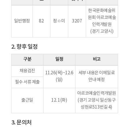
한국문화예술위
원회 아르코예술
일반행정
82
정ㅇ미
3207
인력개발원
(경기 고양시)
2. 향후 일정
구분
일정
비고
채용검진
11.26(목)~12.6
세부 내용은 이메일로
(일)
안내 예정
필수 서류 제출
아르코예술인력개발원
출근일
12. 1(화)
(경기 고양시 일산동구
성현로513번길 4)
3. 문의처