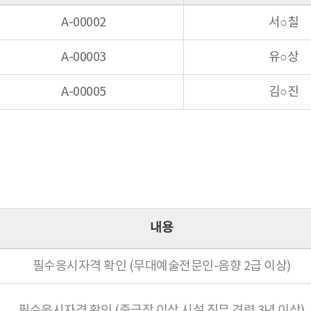
A-00002
서○칠
A-00003
유○상
A-00005
김○진
내용
필수응시자격 확인 (무대예술전문인-음향 2급 이상)
필수응시자격 확인 (중극장 이상 시설 직무 경력 3년 이상)