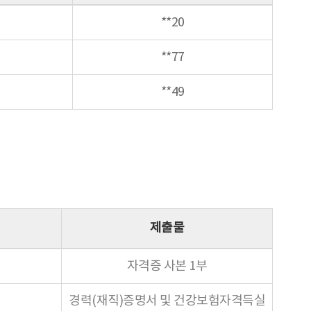
**20
**77
**49
제출물
자격증 사본 1부
경력(재직)증명서 및 건강보험자격득실