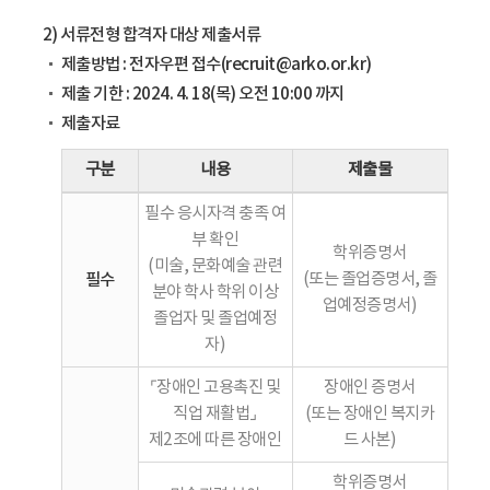
2) 서류전형 합격자 대상 제출서류
제출방법 : 전자우편 접수(recruit@arko.or.kr)
제출 기한 : 2024. 4. 18(목) 오전 10:00 까지
제출자료
구분
내용
제출물
필수 응시자격 충족 여
부 확인
학위증명서
(미술, 문화예술 관련
필수
(또는 졸업증명서, 졸
분야 학사 학위 이상
업예정증명서)
졸업자 및 졸업예정
자)
⌜장애인 고용촉진 및
장애인 증명서
직업 재활법⌟
(또는 장애인 복지카
제2조에 따른 장애인
드 사본)
학위증명서