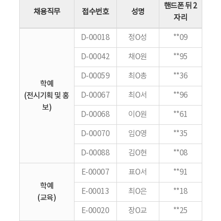
핸드폰 뒤 2
채용직무
접수번호
성명
자리
D-00018
정O성
**09
D-00042
채O원
**95
D-00059
최O총
**36
학예
(전시기획 및 홍
D-00067
최O서
**96
보)
D-00068
이O원
**61
D-00070
임O영
**35
D-00088
김O현
**08
E-00007
표O서
**91
학예
E-00013
최O은
**18
(교육)
E-00020
장O교
**25