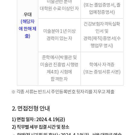
미술관련 분야
(또는 졸업증명서, 졸
대학원 수료 이상인 자
업예정증명서)
우대
(해당자
건강보험자격득실확
에 한해 제
미술분야 1년 이상
인서 및
출)
경력이 있는 자
경력(재직)증명서(수
행업무 명시)
준학예사(박물관 및
미술관 진흥법 시행령
학예사 자격증
제4조) 시험에
(또는 증빙서류 사본)
합격한 자
※ 각종 서류는 반드시 주민등록번호 뒷자리를 지우고 제출
2. 면접전형 안내
1) 면접 일자 : 2024. 4. 19(금)
2) 직무별 세부 집결 시간 및 장소