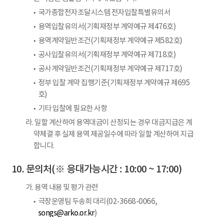
국가종합전자조달시스템 전자입찰특별유의서
용역입찰유의서(기획재정부 계약예규 제476호)
용역계약일반조건(기획재정부 계약예규 제582호)
공사입찰유의서(기획재정부 계약예규 제718호)
공사계약일반조건(기획재정부 계약예규 제717호)
정부 입찰 계약 집행기준(기획재정부 계약예규 제695
호)
기타 입찰에 필요한 사항
라. 일할 계산하여 용역대금이 산정되는 경우 대금지급은 계
약체결 후 실제 용역 제공일수에 따라 일할 계산하여 지급
합니다.
문의처(※ 응대가능시간 : 10:00 ~ 17:00)
가. 용역 내용 및 평가 관련
극장운영팀 두송희 대리(02-3668-0066,
songs@arko.or.kr
)