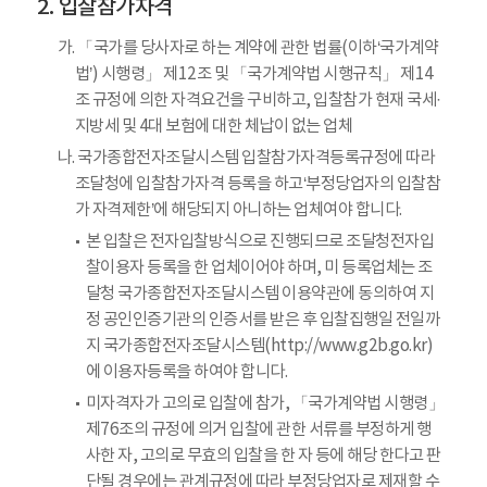
입찰참가자격
가. 「국가를 당사자로 하는 계약에 관한 법률(이하‘국가계약
법’) 시행령」 제12조 및 「국가계약법 시행규칙」 제14
조 규정에 의한 자격요건을 구비하고, 입찰참가 현재 국세·
지방세 및 4대 보험에 대한 체납이 없는 업체
나. 국가종합전자조달시스템 입찰참가자격등록규정에 따라
조달청에 입찰참가자격 등록을 하고‘부정당업자의 입찰참
가 자격제한’에 해당되지 아니하는 업체여야 합니다.
본 입찰은 전자입찰방식으로 진행되므로 조달청전자입
찰이용자 등록을 한 업체이어야 하며, 미 등록업체는 조
달청 국가종합전자조달시스템 이용약관에 동의하여 지
정 공인인증기관의 인증서를 받은 후 입찰집행일 전일까
지 국가종합전자조달시스템(http://www.g2b.go.kr)
에 이용자등록을 하여야 합니다.
미자격자가 고의로 입찰에 참가, 「국가계약법 시행령」
제76조의 규정에 의거 입찰에 관한 서류를 부정하게 행
사한 자, 고의로 무효의 입찰을 한 자 등에 해당 한다고 판
단될 경우에는 관계규정에 따라 부정당업자로 제재할 수