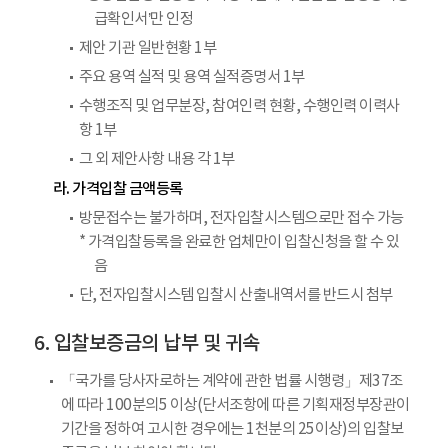
급확인서’만 인정
제안 기관 일반현황 1부
주요 용역 실적 및 용역 실적증명서 1부
수행조직 및 업무분장, 참여인력 현황, 수행인력 이력사
항 1부
그 외 제안사항 내용 각 1부
라. 가격입찰 금액등록
방문접수는 불가하며, 전자입찰시스템으로만 접수 가능
* 가격입찰등록을 완료한 업체만이 입찰신청을 할 수 있
음
단, 전자입찰시스템 입찰시 산출내역서를 반드시 첨부
입찰보증금의 납부 및 귀속
「국가를 당사자로하는 계약에 관한 법률 시행령」제37조
에 따라 100분의5 이상(단서조항에 따른 기획재정부장관이
기간을 정하여 고시한 경우에는 1천분의 25이상)의 입찰보