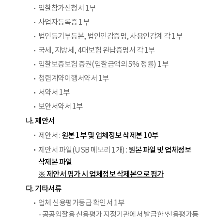
입찰참가신청서 1부
사업자등록증 1부
법인등기부등본, 법인인감증명, 사용인감계 각 1부
국세, 지방세, 4대보험 완납증명서 각 1부
입찰보증보험 증권(입찰금액의 5% 정률) 1부
청렴계약이행서약서 1부
서약서 1부
보안서약서 1부
나. 제안서
원본 1부 및 업체정보 삭제본 10부
제안서 :
원본 파일 및 업체정보
제안서 파일(USB 메모리 1개) :
삭제본 파일
※ 제안서 평가 시 업체정보 삭제본으로 평가
다. 기타서류
업체 신용평가등급 확인서 1부
- 공공입찰용 신용평가 지정기관에서 발급한 ‘신용평가등