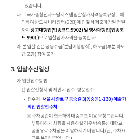
있습니다.
다. 「국가종합전자조달시스템 입찰참가자격등록규정」에
의하여 반드시 나라장터(G2B)에 입찰서 제출마감일 전일
광고대행업(업종코드:9902) 및 행사대행업(업종코
까지
드:9901)
으로 입찰참가자격을 등록한 자
라. 본 입찰 건은 공동수급(분담이행방식), 하도급(부분 하도
급 포함) 참여 불가
입찰추진일정
가. 입찰접수방법
1) 입찰신청서 및 제안서 접수 : 방문접수
서울시 종로구 동숭길 3(동숭동1-130) 예술가
접수처 :
의집 입찰접수처
※ 주차공간이 협소하여 대중교통 이용 요청드립니다.
부득이하게 차량을 사용하실 경우 방송통신대학교
공영유료주차장을 이용하시기 바랍니다.(단, 주차요
금은 본인부담입니다.)