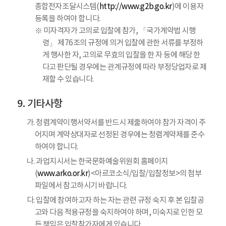
종합전자조달시스템(
http://www.g2b.go.kr
)에 이용자
등록을 하여야 합니다.
※ 미자격자가 고의로 입찰에 참가, 「국가계약법 시행
령」 제76조의 규정에 의거 입찰에 관한 서류를 부정하
게 행사한 자, 고의로 무효의 입찰을 한 자 등에 해당 한
다고 판단될 경우에는 관계규정에 따라 부정당업자로 제
재할 수 있습니다.
기타사항
가. 청렴계약이행서약서를 반드시 제출하여야 참가 자격이 주
어지며 계약상대자로 선정된 경우에는 청렴계약제를 준수
하여야 합니다.
나. 과업지시서는 한국문화예술위원회 홈페이지
(
www.arko.or.kr
)<아르코소식/입찰/입찰정보>의 첨부
파일에서 참고하시기 바랍니다.
다. 입찰에 참여하고자 하는 자는 관련 규정 숙지 후 본 입찰공
고와 다음 적용규정을 숙지하여야 하며, 미숙지로 인한 모
든 책임은 입찰참가자에게 있습니다.