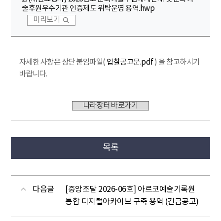
술후원우수기관 인증제도 위탁운영 용역.hwp
미리보기
자세한 사항은 상단 붙임파일(
입찰공고문.pdf
) 을 참고하시기
바랍니다.
나라장터 바로가기
목록
다음글
[중앙조달 2026-06호] 아르코예술기록원
통합 디지털아카이브 구축 용역 (긴급공고)