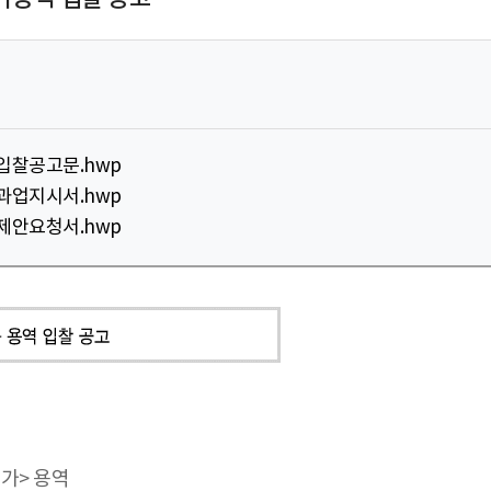
입찰공고문.hwp
과업지시서.hwp
제안요청서.hwp
평가> 용역