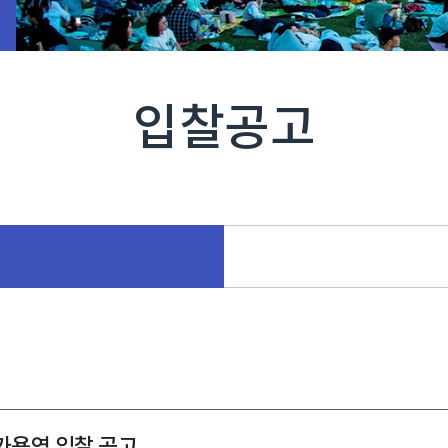
입찰공고
가용역 입찰 공고