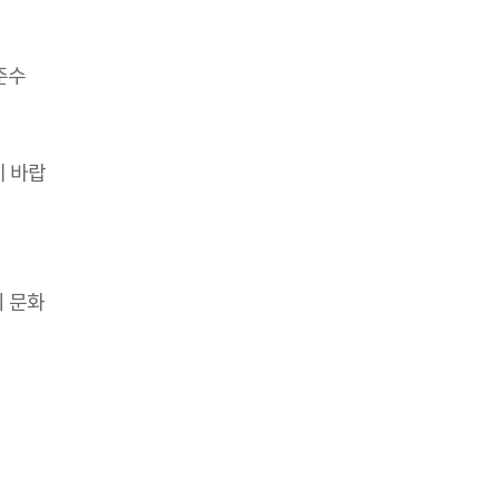
준수
기 바랍
회 문화