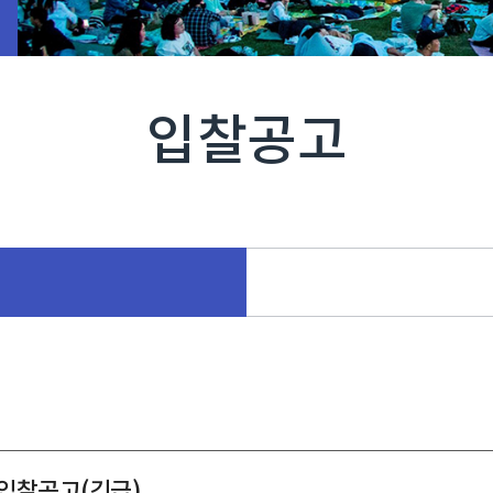
입찰공고
입찰공고(긴급)