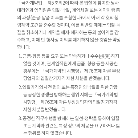
「국가계약법」 제5조의2에 따라 본 입찰에 참여한 당사
대리인과 임직원은 입찰·낙찰, 계약체결 또는 계약이행 등
의 과정(준공·납품 이후를 포함한다)에서 아래 각 호의 청
렴계약 조건을 준수할 것이며, 이를 위반할 때에는 입찰·낙
찰을 취소하거나 계약을 해제·해지하는 등의 불이익을 감
수하고, 이에 민·형사상 이의를 제기하지 않을 것임을 약정
합니다.
1. 금품·향응 등을 요구 또는 약속하거나 수수(授受)하지
않을 것이며, 관계임직원에게 금품, 향응 등을 제공한
경우에는 「국가계약법 시행령」 제76조에 따른 부정
당업자의 입찰참가자격 제한 처분을 받겠습니다.
2. 입찰가격의 사전 협의 또는 특정인의 낙찰을 위한 담합
등 공정한 경쟁을 방해하는 행위 시에는 「국가계약법
시행령」 제76조에 따른 부정당업자의 입찰참가자격
제한 처분을 받겠습니다.
3. 공정한 직무수행을 방해하는 알선·청탁을 통하여 입찰
또는 계약과 관련된 특정 정보의 제공을 요구하거나 받
는 행위를 하지 않겠습니다.