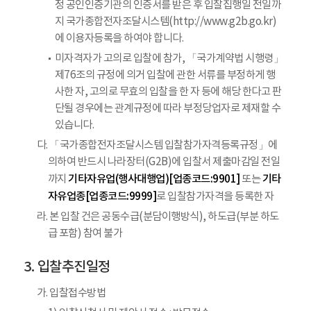
정 공인인증기관의 인증서를 받은 후 입찰집행일 전일까
지 국가종합전자조달시스템(http://www.g2b.go.kr)
에 이용자등록을 하여야 합니다.
미자격자가 고의로 입찰에 참가, 「국가계약법 시행령」
제76조의 규정에 의거 입찰에 관한 서류를 부정하게 행
사한 자, 고의로 무효의 입찰을 한 자 등에 해당 한다고 판
단될 경우에는 관계규정에 따라 부정당업자로 제재할 수
있습니다.
다. 「국가종합전자조달시스템 입찰참가자격등록규정」에
의하여 반드시 나라장터(G2B)에 입찰서 제출마감일 전일
기타자유업(행사대행업)[업종코드:9901]
기타
까지
또는
자유업종[업종코드:9999]
로 입찰참가자격을 등록한 자
라. 본 입찰 건은 공동수급(분담이행방식), 하도급(부분 하도
급 포함) 참여 불가
입찰추진일정
가. 입찰접수방법