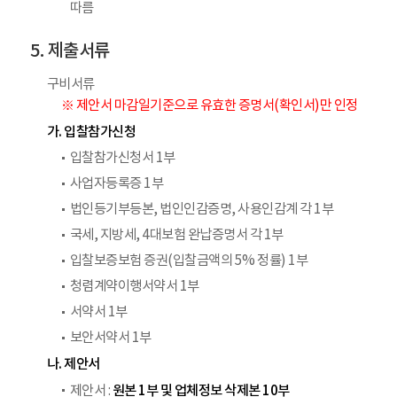
따름
제출서류
구비서류
※ 제안서 마감일기준으로 유효한 증명서(확인서)만 인정
가. 입찰참가신청
입찰참가신청서 1부
사업자등록증 1부
법인등기부등본, 법인인감증명, 사용인감계 각 1부
국세, 지방세, 4대보험 완납증명서 각 1부
입찰보증보험 증권(입찰금액의 5% 정률) 1부
청렴계약이행서약서 1부
서약서 1부
보안서약서 1부
나. 제안서
원본 1부 및 업체정보 삭제본 10부
제안서 :