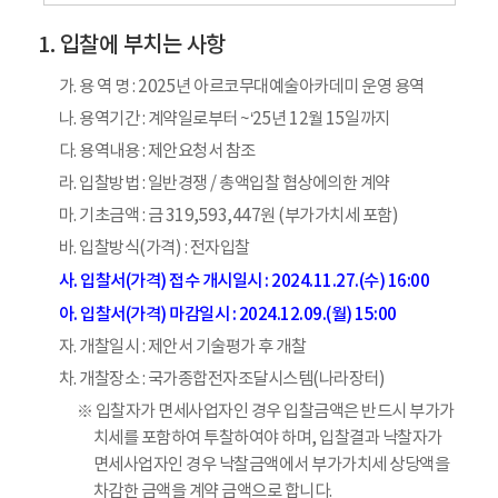
입찰에 부치는 사항
가. 용 역 명 : 2025년 아르코무대예술아카데미 운영 용역
나. 용역기간 : 계약일로부터 ~‘25년 12월 15일까지
다. 용역내용 : 제안요청서 참조
라. 입찰방법 : 일반경쟁 / 총액입찰 협상에의한 계약
마. 기초금액 : 금 319,593,447원 (부가가치세 포함)
바. 입찰방식(가격) : 전자입찰
사. 입찰서(가격) 접수 개시일시 : 2024.11.27.(수) 16:00
아. 입찰서(가격) 마감일시 : 2024.12.09.(월) 15:00
자. 개찰일시 : 제안서 기술평가 후 개찰
차. 개찰장소 : 국가종합전자조달시스템(나라장터)
※ 입찰자가 면세사업자인 경우 입찰금액은 반드시 부가가
치세를 포함하여 투찰하여야 하며, 입찰결과 낙찰자가
면세사업자인 경우 낙찰금액에서 부가가치세 상당액을
차감한 금액을 계약 금액으로 합니다.