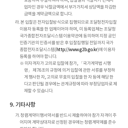
포함하여 투찰하여야 하며, 입찰결과 낙찰자가 면세사
업자인 경우 낙찰금액에서 부가가치세 상당액을 차감한
금액을 계약금액으로 합니다.
라. 본 입찰은 전자입찰방식으로 집행되므로 조달청전자입찰
이용자 등록을 한 업체이어야 하며, 미 등록업체는 조달청
국가종합전자조달시스템 이용약관에 동의하여 지정 공인
인증기관의 인증서를 받은 후 입찰집행일 전일까지 국가
종합전자조달시스템(
http://www.g2b.go.kr
)에 이용자
등록을 하여야 합니다.
※ 미자격자가 고의로 입찰에 참가, 「국가계약법 시행
령」 제76조의 규정에 의거 입찰에 관한 서류를 부정하
게 행사한 자, 고의로 무효의 입찰을 한 자 등에 해당 한
다고 판단될 경우에는 관계규정에 따라 부정당업자로 제
재할 수 있습니다.
기타사항
가. 청렴계약이행서약서를 반드시 제출하여야 참가 자격이 주
어지며 계약상대자로 선정된 경우에는 청렴계약제를 준수