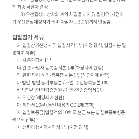
해 최종 낙찰자 결정
3) 우선협상대상자와 계약 체결을 하지 않을 경우, 차점자
가 우선협상대상자가 되며 차점자는 3순위까지 인정함.
입찰참가 서류
가. 입찰참가신청서 및 입찰서 각 1부(지정 양식, 입찰서는 밀
봉하여 제출)
나. 사용인감계 1부
다. 관련 사업자 등록증 사본 1부(해당자에 한함)
라. 관련 면허·허가·등록증 사본 1부(해당자에 한함)
마 법인-법인 등기부등본 / 개인-주민등록등본 1부
바 법인-법인 인감증명원 / 개인-인감증명서 1부
사. 위임장(해당자에 한함)
아. 제안서 10부 (동일 내용의 CD 2매 포함)
자. 입찰보증금(입찰액의 10%로 현금 또는 입찰보증보험증
권으로 납부)
차. 청렴이행계약서약서 1부(지정 양식)