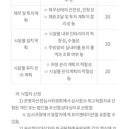
부 등
ㅇ 재무상태의 건전성, 안정성
재무 및 투자계
ㅇ 재원조달 및 투자 계획의 합
20
획
리성 등
ㅇ 시설물 내부 인테리어의 적
시설물 설치계
정성, 수월성
20
획
ㅇ 주방설비·실내비품 등의 품
격과 조화 여부 등
ㅇ 위생 관리 계획의 적절성
시설물 유지 관
ㅇ 시설물 관리계획의 적절성
20
리 계획
등
라. 낙찰자 선정
1) 운영자선정심사위원회에서 심사점수 최고득점자로 선
정된 개인 또는 법인을 우선협상대상자로 선정함.
※ 심사과정에서 응찰자에게 프리젠테이션을 요청할 수
있음.
2) 우선협상대상자와 한국문화예술위원회 간의 협상에 의