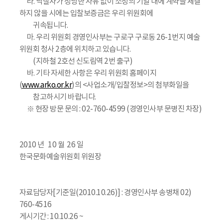
라. 낙찰자가 정당한 사유 없이 소정의 기일 내에 계약을 체결
하지 않을 시에는 입찰보증금은 우리 위원회에
귀속됩니다.
마. 우리 위원회 경영인사부는 구로구 구로동 26-1번지 예술
위원회 청사 2층에 위치하고 있습니다.
(지하철 2호선 신도림역 2번 출구)
바. 기타 자세한 사항은 우리 위원회 홈페이지
(
www.arko.or.kr
)의 <사업소개/입찰정보>의 첨부화일을
참고하시기 바랍니다.
※ 현장 방문 문의 : 02-760-4599 (경영인사부 문병진 차장)
2010 년 10 월 26 일
한국문화예술위원회 위원장
자료담당자[기준일(2010.10.26)] : 경영인사부 송병채 02)
760-4516
게시기간 : 10.10.26 ~