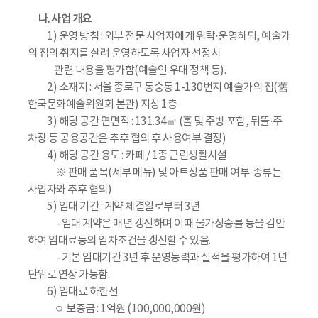
나. 사업 개요
1) 운영 방침 : 외부 전문 사업자에게 위탁·운영하되, 예술가
의 집의 취지를 살려 운영하도록 사업자 선정시
관련 내용을 평가함(예술인 우대 정책 등).
2) 소재지 : 서울 종로구 동숭동 1-130번지 예술가의 집(舊
한국문화예술위원회 본관) 지상 1층
3) 해당 공간 연면적 : 131.34㎡ (홀 및 주방 포함, 뒤뜰·주
차장 등 공용공간은 추후 협의 후 사용여부 결정)
4) 해당 공간 용도 : 카페 / 1종 근린생활시설
※ 판매 품목(세부 메뉴) 및 아트상품 판매 여부·종류는
사업자와 추후 협의)
5) 임대 기간 : 계약 체결일로부터 3년
- 임대 계약은 매년 갱신하며 이때 물가상승률 등을 감안
하여 임대료등의 임차조건을 갱신할 수 있음.
- 기본 임대기간 3년 후 운영능력과 실적을 평가하여 1년
단위로 연장 가능함.
6) 임대료 하한선
ㅇ 보증금 : 1억원 (100,000,000원)