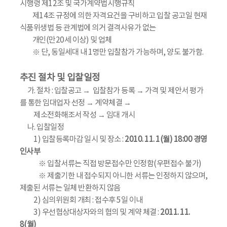
시행령 제12조 및 국가계약법시행규칙
제14조 규정에 의한 자격요건을 구비하고 입찰 공고일 현재
식품위생법 등 관계법에 의거 결격사유가 없는
개인(만20세 이상) 및 업체
※ 단, 동일세대 내 1명만 입찰참가 가능하며, 양도 불가함.
추진 절차 및 입찰일정
가. 절차 : 입찰공고 → 입찰참가 등록 → 가격 및 제안서 평가
를 통한 임대업자 선정 → 계약체결 →
제소전화해조서 작성 → 임대 개시
나. 입찰일정
1) 입찰등록마감 일시 및 장소 :
2010. 11. 1(월) 18:00 경영
인사부
※ 입찰서류는 직접 방문접수만 인정함(우편접수 불가)
※ 제출기한 내 접수되지 아니한 서류는 인정하지 않으며,
제출된 서류는 일체 반환하지 않음
2) 심의위원회 개최 : 접수후 5일 이내
3) 우선협상대상자와의 협의 및 계약 체결 :
2011. 11.
8(월)