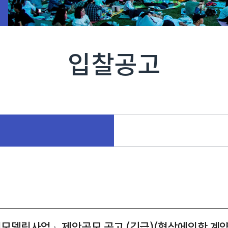
입찰공고
리모델링사업』제안공모 공고 (긴급)(협상에의한 계약