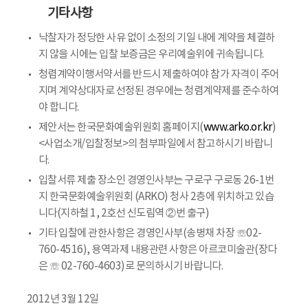
기타사항
낙찰자가 정당한 사유 없이 소정의 기일 내에 계약을 체결하
지 않을 시에는 입찰 보증금은 우리예술위에 귀속됩니다.
청렴계약이행서약서를 반드시 제출하여야 참가 자격이 주어
지며 계약상대자로 선정된 경우에는 청렴계약제를 준수하여
야 합니다.
제안서는 한국문화예술위원회 홈페이지(
www.arko.or.kr
)
<사업소개/입찰정보>의 첨부파일에서 참고하시기 바랍니
다.
입찰서류 제출 장소인 경영인사부는 구로구 구로동 26-1번
지 한국문화예술위원회 (ARKO) 청사 2층에 위치하고 있습
니다(지하철 1, 2호선 신도림역 ②번 출구)
기타 입찰에 관한사항은 경영인사부(송병채 차장 ☏02-
760-4516), 용역과제 내용관련 사항은 아르코미술관(장다
은 ☏ 02-760-4603)로 문의하시기 바랍니다.
2012년 3월 12일