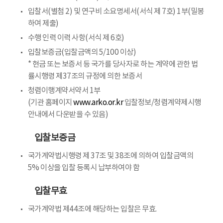
입찰서(별첨 2) 및 연구비 소요명세서(서식 제 7호) 1부(밀봉
하여 제출)
수행 인력 이력 사항(서식 제 6호)
입찰보증금(입찰금액의 5/100 이상)
* 현금 또는 보증서 등 국가를 당사자로 하는 계약에 관한 법
률시행령 제37조의 규정에 의한 보증서
청렴이행계약서약서 1부
(기관 홈페이지
www.arko.or.kr
입찰정보/청렴계약제시행
안내에서 다운받을 수 있음)
입찰보증금
국가계약법시행령 제 37조 및 38조에 의하여 입찰금액의
5% 이상을 입찰 등록시 납부하여야 함
입찰무효
국가계약법 제44조에 해당하는 입찰은 무효.