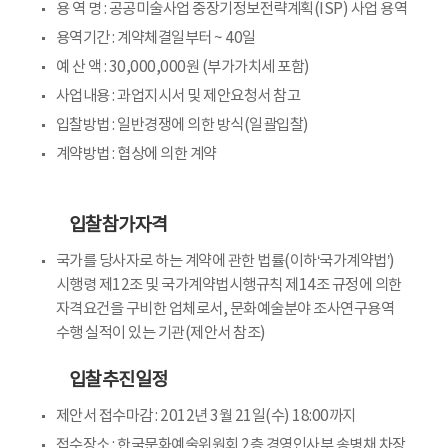
용 역 명 : 공공미술사업 중장기정보전략계획(ISP) 사업 용역
용역기간 : 계약체결일부터 ~ 40일
예 산 액 : 30,000,000원 (부가가치세 포함)
사업내용 : 과업지시서 및 제안요청서 참고
입찰방법 : 일반경쟁에 의한 방식(일괄입찰)
계약방법 : 협상에 의한 계약
입찰참가자격
국가를 당사자로 하는 계약에 관한 법률(이하‘국가계약법’)
시행령 제12조 및 국가계약법시행규칙 제14조 규정에 의한
자격요건을 구비한 업체로서, 문화예술분야 조사연구용역
수행 실적이 있는 기관(제안서 참조)
입찰추진일정
제안서 접수마감 : 2012년 3월 21일(수) 18:00까지
접수장소 : 한국문화예술위원회 2층 경영인사부 송병채 차장