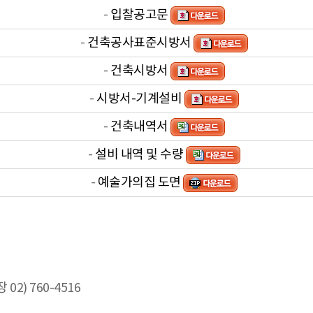
-
입찰공고문
-
건축공사표준시방서
-
건축시방서
-
시방서-기계설비
-
건축내역서
-
설비 내역 및 수량
-
예술가의집 도면
2) 760-4516