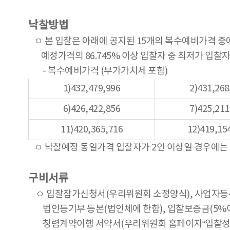
낙찰방법
ㅇ 본 입찰은 아래에 공지된 15개의 복수예비가격 중
예정가격의 86.745% 이상 입찰자 중 최저가 입찰자
- 복수예비가격 (부가가치세 포함)
1)432,479,996
2)431,268
6)426,422,856
7)425,211
11)420,365,716
12)419,15
ㅇ 낙찰예정 동일가격 입찰자가 2인 이상일 경우에는
구비서류
ㅇ 입찰참가신청서(우리위원회 소정양식), 사업자등록
법인등기부 등본(법인체에 한함), 입찰보증금(5%이
청렴계약이행 서약서(우리위원회 홈페이지“입찰정보”