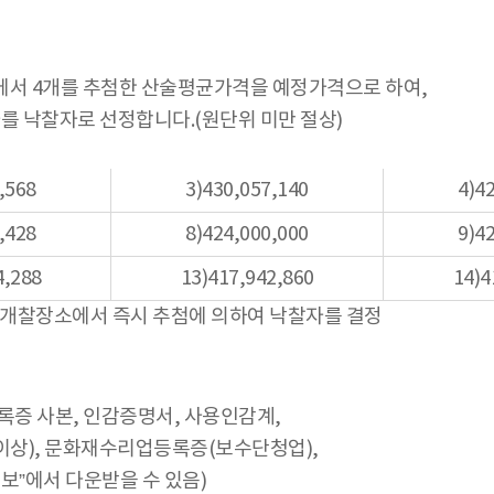
에서 4개를 추첨한 산술평균가격을 예정가격으로 하여,
를 낙찰자로 선정합니다.(원단위 미만 절상)
,568
3)430,057,140
4)4
,428
8)424,000,000
9)4
4,288
13)417,942,860
14)4
 개찰장소에서 즉시 추첨에 의하여 낙찰자를 결정
증 사본, 인감증명서, 사용인감계,
상), 문화재수리업등록증(보수단청업),
에서 다운받을 수 있음)