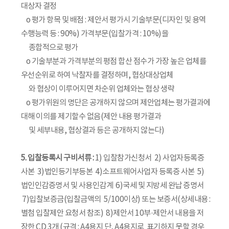
대상자 결정
o 평가 항목 및 배점 : 제안서 평가시 기술부문(디자인 및 용역
수행능력 등 : 90%) 가격부문(입찰가격 : 10%)을
종합적으로 평가
o 기술부분과 가격부분의 평점 합산 점수가 가장 높은 업체를
우선순위로 하여 낙찰자를 결정하며, 협상대상업체
와 협상이 이루어지면 차순위 업체와는 협상 생략
o 평가위원의 명단은 공개하지 않으며 제안업체는 평가결과에
대해 이의를 제기할수 없음(제안 내용 평가결과
및 세부내용, 협상결과 등은 공개하지 않는다)
5. 입찰등록시 구비서류 :
1) 입찰참가신청서 2) 사업자등록증
사본 3)법인등기부등본 4)소프트웨어사업자 등록증 사본 5)
법인인감증명서 및 사용인감계 6)국세 및 지방세 완납 증명서
7)입찰보증금(입찰금액의 5/100이상) 또는 보증서(상세내용 :
별첨 입찰제안 요청서 참조) 8)제안서 10부·제안서 내용을 저
장한 CD 3개 (규격 : A4용지 단, A4용지로 표기하지 못할 경우