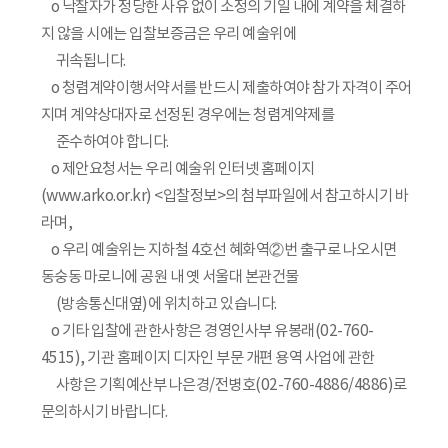
o 낙찰자가 정당한 사유 없이 소정의 기일 내에 계약을 체결하
지 않을 시에는 입찰보증금은 우리 예술위에
귀속됩니다.
o 청렴계약이행서약서를 반드시 제출하여야 참가 자격이 주어
지며 계약상대자로 선정된 경우에는 청렴계약제를
준수하여야 합니다.
o 제안요청서는 우리 예술위 인터넷 홈페이지
(www.arko.or.kr) <입찰정보>의 첨부파일에서 참고하시기 바
라며,
o 우리 예술위는 지하철 4호선 혜화역②번 출구로 나오시면
동숭동 마로니에 공원 내 옛 서울대 본관건물
(방송통신대옆)에 위치하고 있습니다.
o 기타 입찰에 관한사항은 경영인사부 유봉래(02-760-
4515), 기관 홈페이지 디자인 부문 개편 용역 사업에 관한
사항은 기획예산부 나은경/전병호(02-760-4886/4886)로
문의하시기 바랍니다.