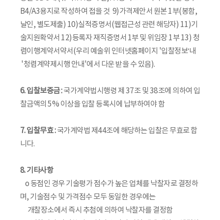
B4/A3용지로 작성하여 접을 것 9)가격제안서 원본 1부(봉함,
날인, 별도제출) 10)실적증명서(웹접근성 관련 해당자) 11)기
술지원확약서 12)등록자 재직증명서 1부 및 위임장 1부 13) 청
렴이행계약서약서(우리 예술위 인터넷홈페이지 '입찰정보‘내
'청렴계약제시행 안내'에서 다운 받을 수 있음).
6. 입찰보증금 :
국가계약법시행령 제 37조 및 38조에 의하여 입
찰금액의 5% 이상을 입찰 등록시에 납부하여야 함
7. 입찰무효 :
국가계약법 제44조에 해당하는 입찰은 무효로 합
니다.
8. 기타사항
o 동점인 경우 기술평가 점수가 높은 업체를 낙찰자로 결정하
며, 기술점수 및 가격점수 모두 동일한 경우에는
개찰장소에서 즉시 추첨에 의하여 낙찰자를 결정함