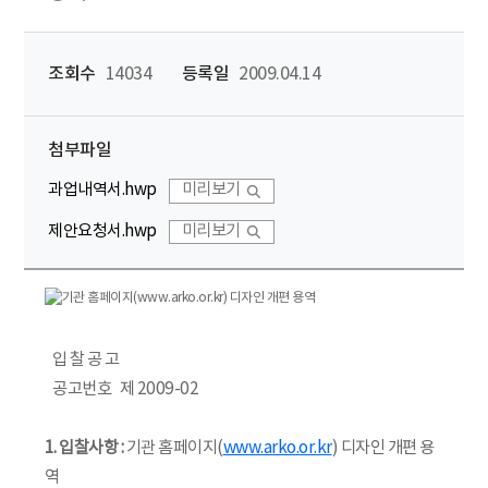
조회수
14034
등록일
2009.04.14
첨부파일
과업내역서.hwp
미리보기
제안요청서.hwp
미리보기
입 찰 공 고
공고번호 제 2009-02
1. 입찰사항 :
기관 홈페이지(
www.arko.or.kr
) 디자인 개편 용
역