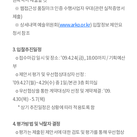
원확약서 제출할 것
※ 웹접근성 품질마크 인증 수행사업자 우대(관련 실적증명서
제출)
※ 상세내역 예술위원회(
www.arko.or.kr
) 입찰정보 제안요
청서 참조
3. 입찰추진일정
o 접수마감 일시 및 장소 : '09.4.24(금), 18:00까지 / 기획예산
부
o 제안서 평가 및 우선협상대상자 선정 :
'09.4.27(월)~4.29(수) 중 1일/본관 3층 회의실
o 우선협상을 통한 계약대상자 선정 및 계약체결 : '09.
4.30(목) - 5.7(목)
* 상기 추진일정은 상황에 따라 적용토록 함
4. 평가방법 및 낙찰자 결정
o 평가는 제출된 제안서에 대한 검토 및 평가를 통해 우선협상