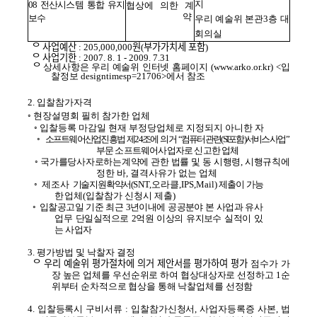
지
08 전산시스템 통합 유지
협상에 의한 계
약
보수
우리 예술위 본관3층 대
회의실
ᄋ 사업예산 :
205,000,000원(부가가치세 포함)
ᄋ 사업기한 : 2007. 8. 1 - 2009. 7.31
ᄋ
상세사항은 우리 예술위 인터넷 홈페이지
(www.arko.or.kr) <입
찰정보 designtimesp=21706>에서 참조
2. 입찰참가자격
◦ 현장설명회 필히 참가한 업체
◦ 입찰등록 마감일 현재 부정당업체로 지정되지 아니한 자
◦
소프트웨어산업진흥법 제24조에 의거 “컴퓨터관련(SI포함)서비스
사업
”
부문 소프트웨어사업자로 신고한 업체
◦
국가를당사자로하는계약에 관한 법률 및 동 시행령, 시행규칙에
정한 바, 결격사유가 없는 업체
◦ 제조사
기술지원확약서(
SNT,오라클,IPS,Mail
) 제출이 가능
한
업체
(입찰참가 신청시 제출)
◦
입찰공고일 기준 최근 3년이내에 공공분야 본 사업과 유사
업무 단일실적으로 2억원 이상의 유지보수 실적이 있
는 사업자
3. 평가방법 및 낙찰자 결정
ᄋ 우리 예술위 평가절차에 의거 제안서를 평가하여 평가
점수가 가
장 높은 업체를 우선순위로 하여 협상대상자로 선정하고 1순
위부터 순차적으로 협상을 통해 낙찰업체를 선정함
4.
입찰등록시 구비서류 : 입찰참가신청서, 사업자등록증 사본, 법