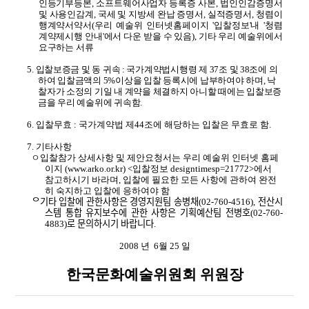
인등기부등본, 소프트웨어사업자 등록증 사본, 법인인감증명서
및 사용인감계, 국세 및 지방세 완납 증명서, 실적증명서, 청렴이
행계약서약서(우리 예술위 인터넷홈페이지 '입찰정보'내 '청렴
계약제시행 안내'에서 다운 받을 수 있음), 기타 우리 예술위에서
요구하는 서류
5.
입찰보증금 및 동 귀속 : 국가계약법시행령 제 37조 및 38조에 의
하여 입찰금액의 5%이상을 입찰 등록시에 납부하여야 하며, 낙
찰자가 소정의 기일 내 계약을 체결하지 아니할 때에는 입찰보증
금을 우리 예술위에 귀속함.
6. 입찰무효 : 국가계약법 제44조에 해당하는 입찰은 무효로 함.
7. 기타사항
ㅇ입찰참가 상세사항 및 제안요청서는 우리 예술위 인터넷 홈페
이지 (www.arko.or.kr) <입찰정보 designtimesp=21772>에서
참고하시기 바라며, 입찰에 필요한 모든 사항에 관하여 완전
히 숙지하고 입찰에 응하여야 함
ᄋ기타 입찰에 관한사항은 경영지원팀 송병채(02-760-4516), 전산시
스템 통합 유지보수에 관한 사항은 기획예산팀 전병호(02-760-
4883)로 문의하시기 바랍니다.
2008 년 6월 25 일
한국문화예술위원회 위원장